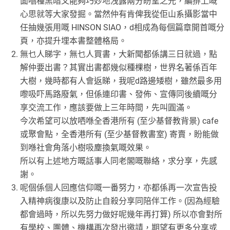
面嗰種黑暗又能夠巧妙地洩露兩分盼望之光，編排上嘅
心思就等大家發掘。當然仲有肯俾我從佢山系攝影當中
任抽幾張用嘅 HINSON SIAO，d相成為每個篇章開首嘅分
頁，亦提升埋本書整體格局。
無乜人睇字，無乜人買書，大新聞都係講三日就過，點
解仲要出書？其實出書都幾似種棵樹，世界名著係百年
大樹，幾時都有人會返睇，我呢d路邊矮樹，雖然最多用
嚟吸吓馬路廢氣，但係連印書、發佈、宣傳同後續嘅分
享交流工作，應該要做上三年時間，先叫圓滿。
今次希望可以放哂喺全香港所有 (至少基督教背景) cafe
或聚會點，全香港所有 (至少基督教書室) 寄賣，盼能做
到喺社會角落小樹吸塵換氣嘅效果。
所以有上述地方嘅話事人同老閣嘅聯絡，求分享，先感
謝。
呢個係個人回應信仰嘅一番努力，亦都係再一次宣告投
入精神病復康以及防止自殺分享同陪伴工作。(因為經驗
都會過時，所以先努力做好呢幾年再打算) 所以亦會對所
有學校、團體、機構再次發出邀請，期望有更多分享或