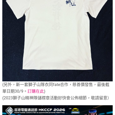
(另外，新一套獅子山隊衣同fate合作，慈善價發售，最後截
單日期30/9。
訂購在此
)
(2023獅子山精神隊儲襟章活動好快會公佈細節，敬請留意）