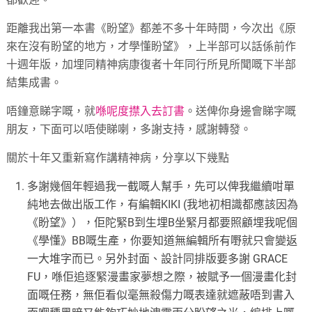
距離我出第一本書《盼望》都差不多十年時間，今次出《原
來在沒有盼望的地方，才學懂盼望》，上半部可以話係前作
十週年版，加埋同精神病康復者十年同行所見所聞嘅下半部
結集成書。
唔鐘意睇字嘅，就
喺呢度㩒入去訂書
。送俾你身邊會睇字嘅
朋友，下面可以唔使睇喇，多謝支持，感謝轉發。
關於十年又重新寫作講精神病，分享以下幾點
多謝幾個年輕過我一截嘅人幫手，先可以俾我繼續咁單
純地去做出版工作，有編輯KIKI (我地初相識都應該因為
《盼望》），佢陀緊B到生埋B坐緊月都要照顧埋我呢個
《學懂》BB嘅生產，你要知道無編輯所有嘢就只會變返
一大堆字而已。另外封面、設計同排版要多謝 GRACE
FU，喺佢追逐緊漫畫家夢想之際，被賦予一個漫畫化封
面嘅任務，無佢看似毫無殺傷力嘅表達就遮蔽唔到書入