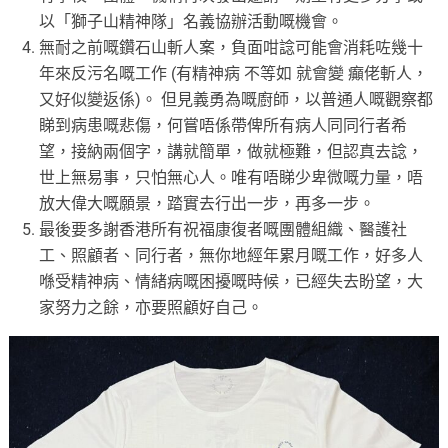
以「獅子山精神隊」名義協辦活動嘅機會。
無耐之前嘅鑽石山斬人案，負面咁諗可能會消耗咗幾十
年來反污名嘅工作 (有精神病 不等如 就會變 癲佬斬人，
又好似變返係)。 但見義勇為嘅廚師，以普通人嘅觀察都
睇到病患嘅悲傷，何嘗唔係帶俾所有病人同同行者希
望，接納兩個字，講就簡單，做就極難，但認真去諗，
世上無易事，只怕無心人。唯有唔睇少卑微嘅力量，唔
放大偉大嘅願景，踏實去行出一步，再多一步。
最後要多謝香港所有祝福康復者嘅團體組織、醫護社
工、照顧者、同行者，無你地經年累月嘅工作，好多人
喺受精神病、情緒病嘅困擾嘅時候，已經失去盼望，大
家努力之餘，亦要照顧好自己。