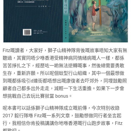
Fitz嘅讀者，大家好，獅子山精神隊背後嘅故事唔知大家有無
聽過，其實同唔少喺香港受精神病同情緒病嘅人一樣，都係
苦苦掙扎之下，經歷咗一啲無法逆轉嘅事，然後總需要勇敢
生存，重新許願。所以呢個蚊型行山組織，其中一個最想做
到嘅都係吸引d連街都唔想出嘅康復者去吓郊外，同埋鼓勵照
顧者自己都多出外走走，減輕一下生活重擔。如果下一步會
想挑戰自己去玩比賽就當 bonus。
呢本書可以話係獅子山精神隊成立嘅前傳，今次特別收錄
2017 毅行隊喺 Fitz嘅一系列文章，鼓勵想做同行者坐言起
行，我相信你肯投稿講講你地喺香港嘅行山跑步故事，Fitz
都歡迎。