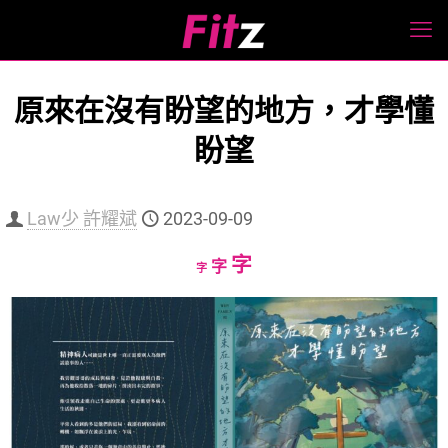
原來在沒有盼望的地方，才學懂
盼望
Law少 許耀斌
2023-09-09
Increase
字
Reset
Decrease
字
字
font
font
font
size.
size.
size.