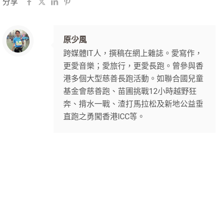
分享
原少風
跨媒體IT人，撰稿在網上雜誌。愛寫作，
更愛音樂；愛旅行，更愛長跑。曾參與香
港多個大型慈善長跑活動。如聯合國兒童
基金會慈善跑、苗圃挑戰12小時越野狂
奔、揹水一戰、渣打馬拉松及新地公益垂
直跑之勇闖香港ICC等。