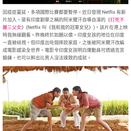
因疫症蔓延，多項國際比賽都要暫停。近日發現 Netflix 有新
片加入。是有印度劉華之稱的阿米爾汗自導自演的《
打死不
離三父女
》(Netflix 叫《我和我的冠軍女兒》)。該片在港上映
時我無緣觀看。昨晚終於如願以償。印度女孩的地位在印度
一直被岐視。但印度出咗個摔跤家庭，之後被阿米爾汗改編
成電影感染全世界。電影令印度女孩明白運動員可透過克苦
鍛鍊，也可以幹出比男人沒法達致的成就。