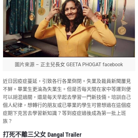
圖片來源 – 正主兒長女 GEETA PHOGAT facebook
近日因疫症蔓延，引致各行各業倒閉。失業及裁員新聞屢見
不鮮。畢業生更淪為失業生。但是否每天閒在家中等運到便
可以胡混過關，還是每天早起去學習一門新技倆。培訓自己
個人紀律，想轉行的朋友或已畢業的學生可曾想過在這個疫
症期下克苦去學習新知識？等到疫症過後成為第一批上班
族？
打死不離三父女 Dangal Trailer