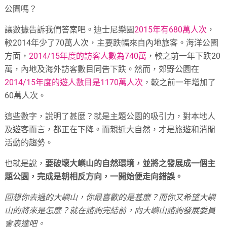
公園嗎？
讓數據告訴我們答案吧。迪士尼樂園
2015年有680萬人次
，
較2014年少了70萬人次，主要跌幅來自內地旅客。海洋公園
方面，
2014/15年度的訪客人數為740萬
，較之前一年下跌20
萬，內地及海外訪客數目同告下跌。然而，郊野公園在
2014/15年度的遊人數目是1170萬人次
，較之前一年增加了
60萬人次。
這些數字，說明了甚麼？就是主題公園的吸引力，對本地人
及遊客而言，都正在下降。而親近大自然，才是旅遊和消閒
活動的趨勢。
也就是說，
要破壞大嶼山的自然環境，並將之發展成一個主
題公園，完成是朝相反方向，一開始便走向錯誤。
回想你去過的大嶼山，你最喜歡的是甚麼？而你又希望大嶼
山的將來是怎麼？就在諮詢完結前，向大嶼山諮詢發展委員
會表達吧。