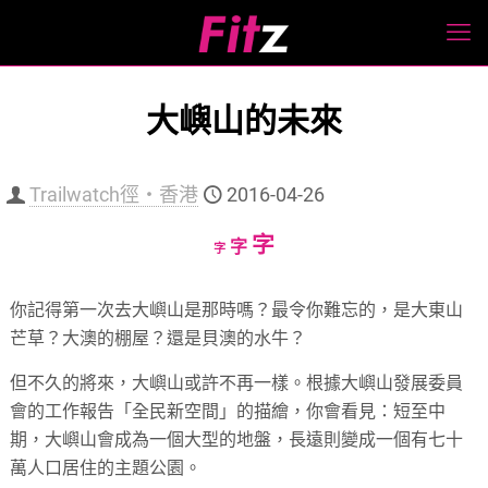
大嶼山的未來
Trailwatch徑‧香港
2016-04-26
Increase
字
Reset
Decrease
字
字
font
font
font
size.
size.
size.
你記得第一次去大嶼山是那時嗎？最令你難忘的，是大東山
芒草？大澳的棚屋？還是貝澳的水牛？
但不久的將來，大嶼山或許不再一樣。根據大嶼山發展委員
會的工作報告「全民新空間」的描繪，你會看見：短至中
期，大嶼山會成為一個大型的地盤，長遠則變成一個有七十
萬人口居住的主題公園。