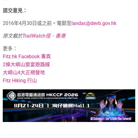
提交意見：
2016年4月30日或之前。電郵至
landac@devb.gov.hk
原文載於
TrailWatch徑．香港
更多：
Fitz.hk Facebook 專頁
2條大嶼山齋宴遊路線
大嶼山4大正規營地
Fitz Hiking 行山