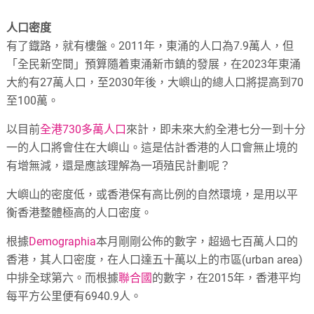
人口密度
有了鐡路，就有樓盤。2011年，東涌的人口為7.9萬人，但
「全民新空間」預算隨着東涌新市鎮的發展，在2023年東涌
大約有27萬人口，至2030年後，大嶼山的總人口將提高到70
至100萬。
以目前
全港730多萬人口
來計，即未來大約全港七分一到十分
一的人口將會住在大嶼山。這是估計香港的人口會無止境的
有增無減，還是應該理解為一項殖民計劃呢？
大嶼山的密度低，或香港保有高比例的自然環境，是用以平
衡香港整體極高的人口密度。
根據
Demographia
本月剛剛公佈的數字，超過七百萬人口的
香港，其人口密度，在人口達五十萬以上的市區(urban area)
中排全球第六。而根據
聯合國
的數字，在2015年，香港平均
每平方公里便有6940.9人。