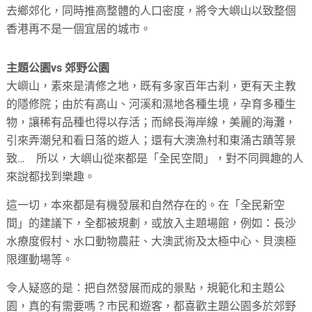
去鄉郊化，同時推高整體的人口密度，將令大嶼山以致整個
香港再不是一個宜居的城市。
主題公園vs
郊野公園
大嶼山，素來是清修之地，既有多家百年古刹，更有天主教
的隱修院；由於有高山、河溪和濕地各種生境，孕育多種生
物，讓稀有品種也得以存活；而綿長海岸線，美麗的海灘，
引來弄潮兒和看日落的遊人；還有大澳漁村和東涌古蹟等景
致… 所以，大嶼山從來都是「全民空間」，對不同興趣的人
來說都找到樂趣。
這一切，本來都是有機發展和自然存在的。在「全民新空
間」的建議下，全都被規劃，或放入主題場館，例如：長沙
水療度假村、水口動物農莊、大澳武術及太極中心、貝澳極
限運動場等。
令人疑惑的是：把自然發展而成的景點，規範化和主題公
園，真的有需要嗎？市民和遊客，都喜歡主題公園多於郊野