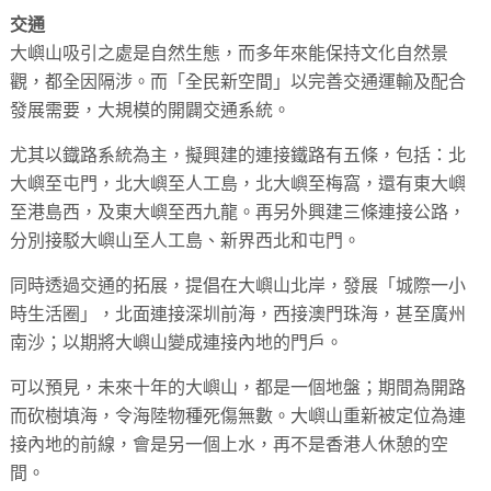
交通
大嶼山吸引之處是自然生態，而多年來能保持文化自然景
觀，都全因隔涉。而「全民新空間」以完善交通運輸及配合
發展需要，大規模的開闢交通系統。
尤其以鐡路系統為主，擬興建的連接鐵路有五條，包括：北
大嶼至屯門，北大嶼至人工島，北大嶼至梅窩，還有東大嶼
至港島西，及東大嶼至西九龍。再另外興建三條連接公路，
分別接駁大嶼山至人工島、新界西北和屯門。
同時透過交通的拓展，提倡在大嶼山北岸，發展「城際一小
時生活圈」，北面連接深圳前海，西接澳門珠海，甚至廣州
南沙；以期將大嶼山變成連接內地的門戶。
可以預見，未來十年的大嶼山，都是一個地盤；期間為開路
而砍樹填海，令海陸物種死傷無數。大嶼山重新被定位為連
接內地的前線，會是另一個上水，再不是香港人休憩的空
間。