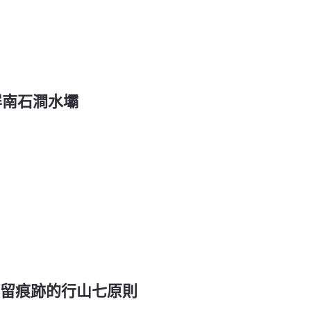
 屏南石澗水壩
race 不留痕跡的行山七原則