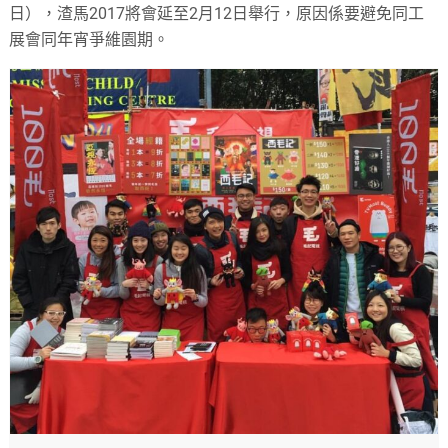
日），渣馬2017將會延至2月12日舉行，原因係要避免同工
展會同年宵爭維園期。