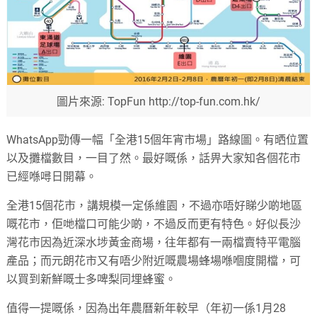
圖片來源: TopFun http://top-fun.com.hk/
WhatsApp勁傳一幅「全港15個年宵市場」路線圖。有晒位置
以及攤檔數目，一目了然。最好嘅係，話畀大家知各個花市
已經喺噚日開幕。
全港15個花市，講規模一定係維園，不過亦唔好睇少啲地區
嘅花市，佢哋檔口可能少啲，不過反而更有特色。好似長沙
灣花市因為近深水埗黃金商場，往年都有一兩檔賣特平電腦
產品；而元朗花市又有唔少附近嘅農場蜂場喺嗰度開檔，可
以買到新鮮嘅士多啤梨同埋蜂蜜。
值得一提嘅係，因為出年農曆新年較早（年初一係1月28