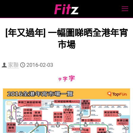
[年又過年] 一幅圖睇晒全港年宵
市場
家聯
2016-02-03
Increase
字
Reset
Decrease
字
字
font
font
font
size.
size.
size.