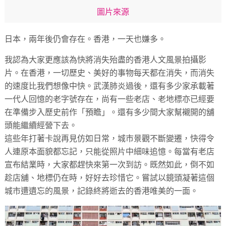
圖片來源
日本，兩年後仍會存在。香港，一天也嫌多。
我認為大家更應該為快將消失殆盡的香港人文風景拍攝影
片。在香港，一切歷史、美好的事物每天都在消失，而消失
的速度比我們想像中快。武漢肺炎過後，還有多少家承載著
一代人回憶的老字號存在，尚有一些老店、老地標亦已經要
在準備步入歷史前作「預瞻」。還有多少間大家幫襯開的舖
頭能繼續經營下去。
這些年打著卡說再見仿如日常，城市景觀不斷變遷，快得令
人連原本面貌都忘記，只能從照片中細味追憶。每當有老店
宣布結業時，大家都趕快來第一次到訪。既然如此，倒不如
趁店舖、地標仍在時，好好去珍惜它。嘗試以鏡頭凝著這個
城市遭遺忘的風景，記錄終將逝去的香港唯美的一面。