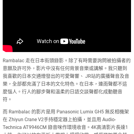
Rambalac 走在日本街頭錄影。除了有時需要詢問被拍攝者的
意願及許可外，影片中沒有任何背景音樂或講解。我只聽到
我喜歡的日本交通燈發出的可愛聲響、 JR站的廣播聲音及音
樂，全部都充滿了日本的文化特色。在日本，連雨聲都不這
麼惱人。行人的腳步聲和溫柔的日語交談聲都化成動聽音
符。
而 Rambalac 的影片是用 Panasonic Lumix GH5 無反相機架
在 Zhiyun Crane V2手持穩定器上拍攝，並且用 Audio-
Technica AT9946CM 錄音咪作環境收音。4K高清影片長達1