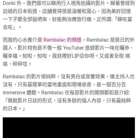
Donki 外，我們還可以睇用行人視角拍攝的影片。睇著曾經到
訪過的日本街道、店舖覺得很是溫暖和窩心，因為美好回憶
一下子都全部返哂來，好能夠治療旅行癮，正所謂:「睇咗當
去咗」。
而我的心水推介是
Rambalac 的頻道
，Rambalac 是居日的外
國人，影片特色是不像一般 YouTuber 旅遊影片一味在曬命、
曬幸福。知啦，知啦，我就嚟好L妒忌你呀。又或者全程 鳩
噏、碎碎唸。
Rambalac 的影片很純粹，沒有旁白或音響效果，連主持人也
沒有，只有最簡單的當地畫面和現場收音，是一個百分百
immersive 體驗。Rambalac 在每部影片的開頭都如是介紹:
「跳脫影片日誌的形式，沒有多餘的惱人內容，只有最純粹
的日本。」