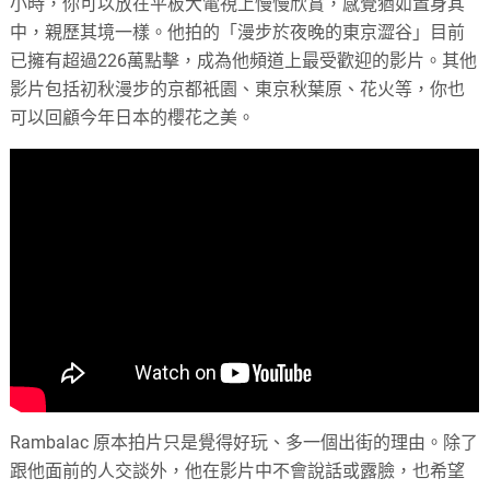
小時，你可以放在平板大電視上慢慢欣賞，感覺猶如置身其
中，親歷其境一樣。他拍的「漫步於夜晚的東京澀谷」目前
已擁有超過226萬點擊，成為他頻道上最受歡迎的影片。其他
影片包括初秋漫步的京都衹園、東京秋葉原、花火等，你也
可以回顧今年日本的櫻花之美。
Rambalac 原本拍片只是覺得好玩、多一個出街的理由。除了
跟他面前的人交談外，他在影片中不會說話或露臉，也希望