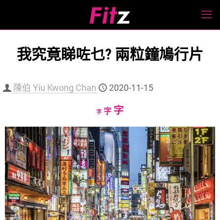
我究竟睇咗乜? 兩粒鐘鳩行片
陳伯 Yiu Kwong Chan
2020-11-15
Increase
字
Reset
Decrease
字
字
font
font
font
size.
size.
size.