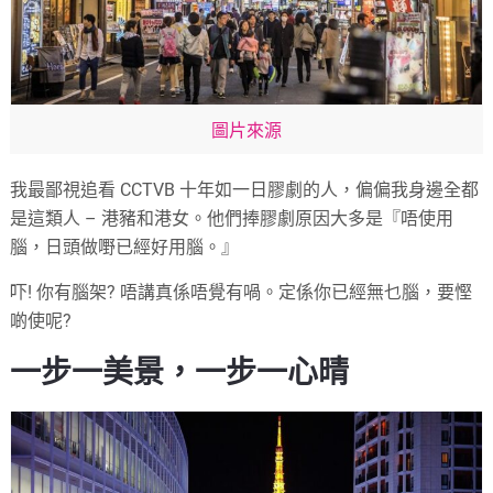
圖片來源
我最鄙視追看 CCTVB 十年如一日膠劇的人，偏偏我身邊全都
是這類人 – 港豬和港女。他們捧膠劇原因大多是『唔使用
腦，日頭做嘢已經好用腦。』
吓! 你有腦架? 唔講真係唔覺有喎。定係你已經無乜腦，要慳
啲使呢?
一步一美景，一步一心晴