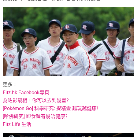
更多：
Fitz.hk Facebook專頁
為咗影靚相，你可以去到幾盡?
[Pokémon Go] 科學研究: 捉精靈 越玩越健康!
[哈佛研究] 即食麵有幾唔健康?
Fitz Life 生活