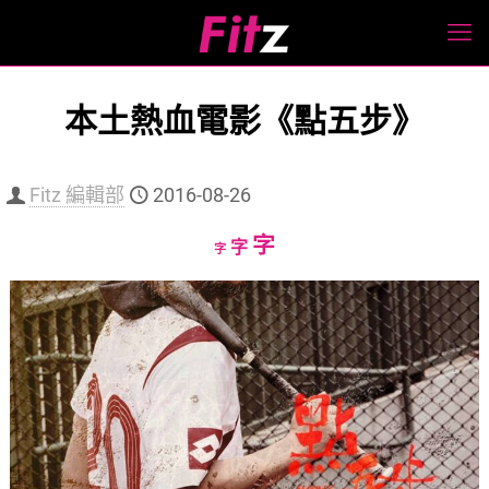
本土熱血電影《點五步》
Fitz 編輯部
2016-08-26
Increase
字
Reset
Decrease
字
字
font
font
font
size.
size.
size.