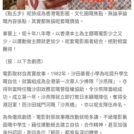
《點五步》呢排成為香港電影圈、文化圈嘅焦點，無論爭論
嘅內容係點，其實都無損呢套嘅價值。
事實上，呢十年八年嚟，以香港本土為主題嘅電影少之又
少，以運動做主題就更加少。呢套電影兩者結合，絕對相當
難得！
（按：以下含劇透）
電影取材自真實故事，1982年，沙田基覺小學為咗提升學生
嘅自信，就籌組成為全港第一次華人少棒隊「沙燕隊」，亦
得到當時任職沙田政務官嘅曾蔭權協助，令沙燕隊籌組成
功。成立第一年，沙燕隊就立即打敗日本籍嘅隊伍，奪得全
港冠軍！而沙田城門河嘅「沙燕橋」，亦以呢支隊伍命名。
為免徹底劇透，電影對原故事嘅改動就唔多講，不過電影裏
面嘅中學生，藉住運動競去建立自信、合作精神，甚至加強
身份認同，我諗各位「郁民」都會有深切體會。