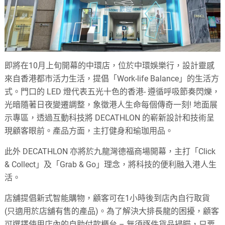
即將在10月上旬開幕的中環店，位於中環娛樂行，設計靈感
來自香港都市活力生活，提倡「Work-life Balance」的生活方
式。門口的 LED 燈代表五光十色的香港- 遵循呼吸節奏閃爍，
光暗隨著日夜變遷調整，象徵港人生命每個傳奇一刻! 地面展
示專區，透過互動科技將 DECATHLON 的嶄新設計和技術呈
現顧客眼前。產品方面，主打健身和瑜珈用品。
此外 DECATHLON 亦將於九龍灣德福商場開幕，主打「Click
& Collect」及「Grab & Go」理念，將科技的便利融入港人生
活。
店舖提倡新式智能購物，顧客可在1小時後到店內自行取貨
(只適用於店舖有售的產品)。為了解決大排長龍的困擾，顧客
可選擇使用店內的自助付款櫃台 – 無須逐件貨品掃瞄，只要