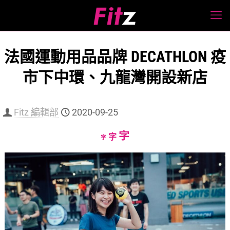
法國運動用品品牌 DECATHLON 疫
市下中環、九龍灣開設新店
Fitz 編輯部
2020-09-25
Increase
字
Reset
Decrease
字
字
font
font
font
size.
size.
size.