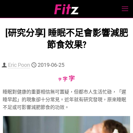
[研究分享] 睡眠不足會影響減肥
節食效果?
Eric Poon
2019-06-25
Increase
字
Reset
Decrease
字
字
font
font
font
睡眠對健康的重要相信無可置疑，但都市人生活忙碌，「遲
size.
size.
size.
睡早起」的現象卻十分常見。近年就有研究發現，原來睡眠
不足或可影響減肥節食的功效。