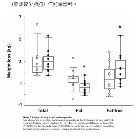
(亦即較少脂肪）作能量燃料。