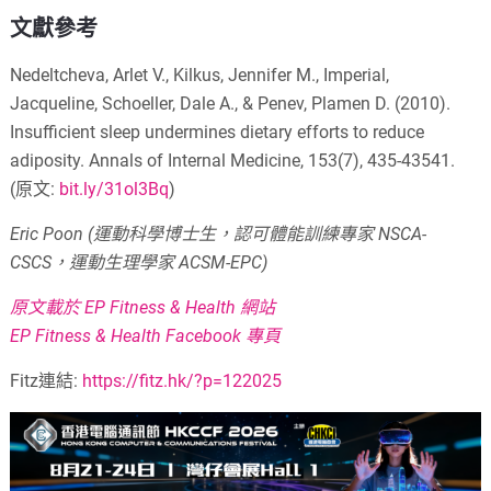
文獻參考
Nedeltcheva, Arlet V., Kilkus, Jennifer M., Imperial,
Jacqueline, Schoeller, Dale A., & Penev, Plamen D. (2010).
Insufficient sleep undermines dietary efforts to reduce
adiposity. Annals of Internal Medicine, 153(7), 435-43541.
(原文:
bit.ly/31ol3Bq
)
Eric Poon (運動科學博士生，認可體能訓練專家 NSCA-
CSCS，運動生理學家 ACSM-EPC)
原文載於 EP Fitness & Health 網站
EP Fitness & Health Facebook 專頁
Fitz連結:
https://fitz.hk/?p=122025