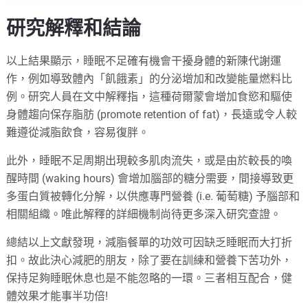
研究解釋和結論
以上結果顯示，睡眠不足確有機會干擾身體的新陳代謝運
作，例如導致體內「飢餓素」的分泌增加和改變能量燃料比
例。研究人員在文中解釋指，這種荷爾蒙會增加食慾和驅使
身體趨向保存脂肪 (promote retention of fat)，長遠或令人較
難遵從減脂飲食，容易復胖。
此外，睡眠不足周期出現較多肌肉流失，或是由於較長的喚
醒時間 (waking hours) 會增加腦部的糖分需要，間接導致更
多蛋白質被轉化分解，以供應專門營養 (i.e. 葡萄糖) 予腦部和
相關組織。唯此解釋的詳細機制尚待更多深入研究查證。
總結以上文獻發現，減脂餐單的功效可因缺乏睡眠而大打折
扣。故此決心減肥的朋友，除了要在訓練和營養下苦功外，
保持足夠睡眠休息也是不能忽略的一環。三者相互配合，健
體效果才能事半功倍!