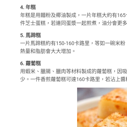
4. 年糕
年糕是用麵粉及椰油製成，一片年糕大約有165
件芝士蛋糕，若連同蛋漿一起煎煮，油分會更
5. 馬蹄糕
一片馬蹄糕約有150-160卡路里，等如一碗
熱量和脂肪會大大增加。
6. 蘿蔔糕
用蝦米、臘腸、臘肉等材料製成的蘿蔔糕，因
少。一件香煎蘿蔔糕可達160卡路里，若沾上