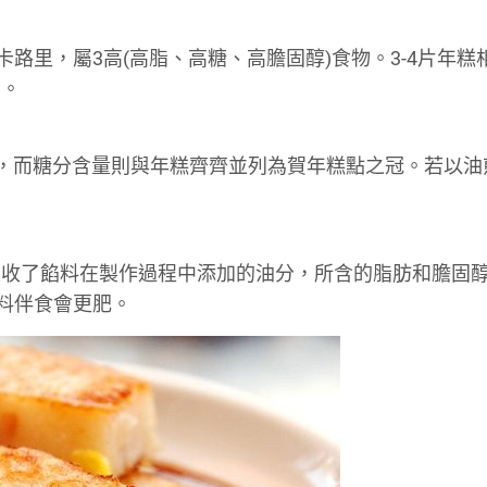
卡路里，屬3高(高脂、高糖、高膽固醇)食物。3-4片年糕
多。
米粉，而糖分含量則與年糕齊齊並列為賀年糕點之冠。若以油
吸收了餡料在製作過程中添加的油分，所含的脂肪和膽固
醬料伴食會更肥。