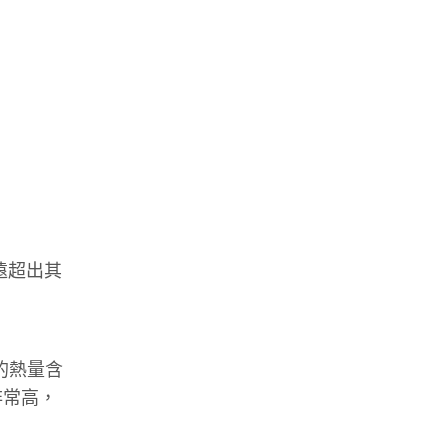
遠超出其
的熱量含
非常高，