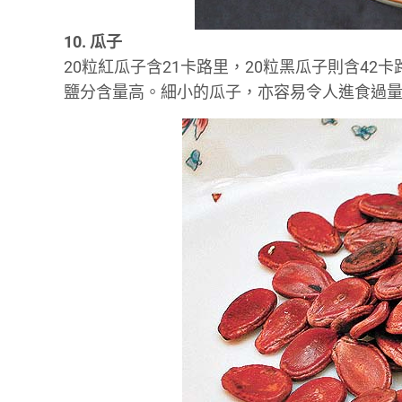
10. 瓜子
20粒紅瓜子含21卡路里，20粒黑瓜子則含4
鹽分含量高。細小的瓜子，亦容易令人進食過