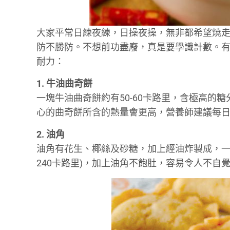
大家平常日練夜練，日操夜操，無非都希望燒
防不勝防。不想前功盡廢，真是要學識計數。
耐力：
1. 牛油曲奇餅
一塊牛油曲奇餅約有50-60卡路里，含極高
心的曲奇餅所含的熱量會更高，營養師建議每日
2. 油角
油角有花生、椰絲及砂糖，加上經油炸製成，一件
240卡路里)，加上油角不飽肚，容易令人不自