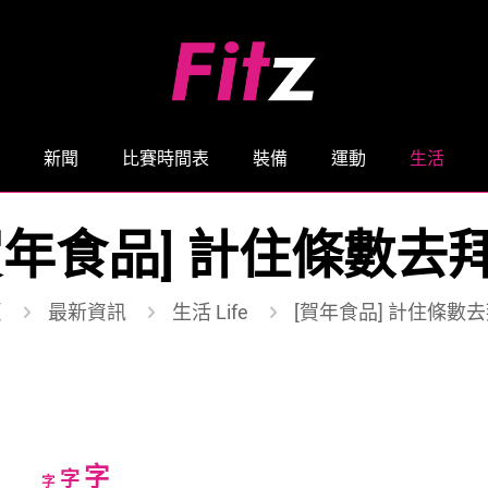
新聞
比賽時間表
裝備
運動
生活
賀年食品] 計住條數去
頁
最新資訊
生活 Life
[賀年食品] 計住條數
Increase
字
Reset
Decrease
字
字