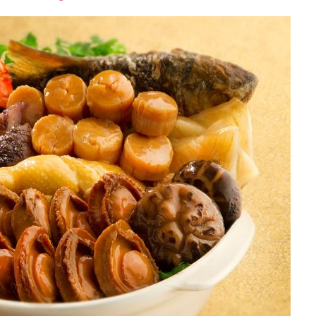
font
font
font
size.
size.
size.