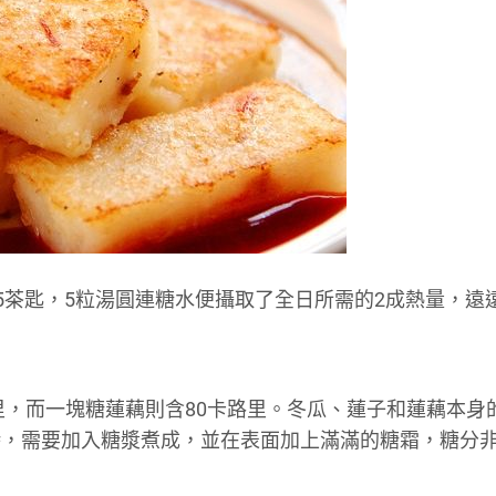
2.5茶匙，5粒湯圓連糖水便攝取了全日所需的2成熱量，遠
里，而一塊糖蓮藕則含80卡路里。冬瓜、蓮子和蓮藕本身
時，需要加入糖漿煮成，並在表面加上滿滿的糖霜，糖分