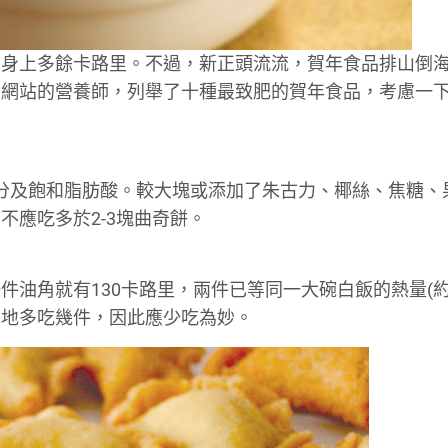
走身上多餘卡路里。不過，新正頭流流，賀年食品排山倒
有網站的營養師，列舉了十種最致肥的賀年食品，考慮一
的糖分及飽和脂肪酸。較大塊或添加了朱古力、椰絲、焦糖、
不應吃多於2-3塊曲奇餅。
油角就有130卡路里，兩件已等同一大碗白飯的熱量(約2
覺地多吃幾件，因此應少吃為妙。