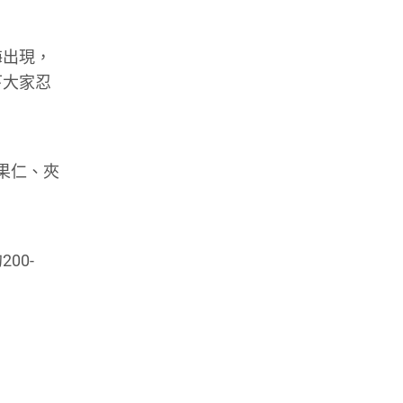
海出現，
下大家忍
果仁、夾
00-