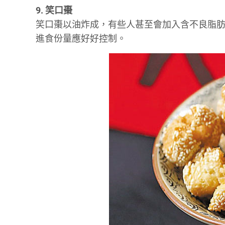
9. 笑口棗
笑口棗以油炸成，有些人甚至會加入含不良脂肪
進食份量應好好控制。