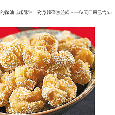
的豬油或起酥油，對身體毫無益處。一粒笑口棗已含55