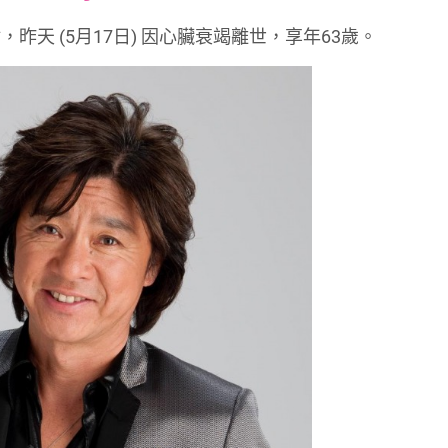
font
font
font
天 (5月17日) 因心臟衰竭離世，享年63歲。
size.
size.
size.