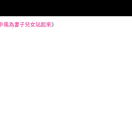
中風為妻子兒女站起來
》