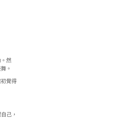
動。然
鼓舞。
起初覺得
醒自己，