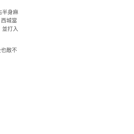
右半身麻
，西城當
，並打入
後也敵不