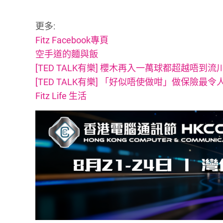
更多:
Fitz Facebook專頁
空手道的麵與飯
[TED TALK有樂] 櫻木再入一萬球都超越唔到流
[TED TALK有樂] 「好似唔使做咁」做保險最
Fitz Life 生活