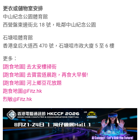
更衣或儲物室安排
中山紀念公園體育館
西營盤東邊街北 18 號，毗鄰中山紀念公園
石塘咀體育館
香港皇后大道西 470 號，石塘咀市政大廈 5 至 6 樓
更多：
[跑食地圖] 去太安樓掃街
[跑食地圖] 去寶雲道晨跑，再食大早餐!
[跑食地圖] 河上鄉豆花放題
跑食地圖@Fitz.hk
烈敏@Fitz.hk