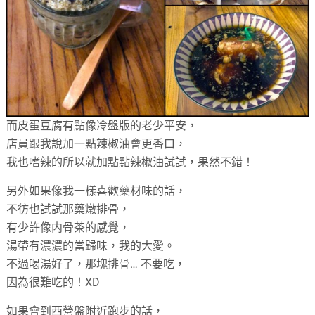
而皮蛋豆腐有點像冷盤版的老少平安，
店員跟我說加一點辣椒油會更香口，
我也嗜辣的所以就加點點辣椒油試試，果然不錯！
另外如果像我一樣喜歡藥材味的話，
不彷也試試那藥燉排骨，
有少許像内骨茶的感覺，
湯帶有濃濃的當歸味，我的大愛。
不過喝湯好了，那塊排骨… 不要吃，
因為很難吃的！XD
如果會到西營盤附近跑步的話，