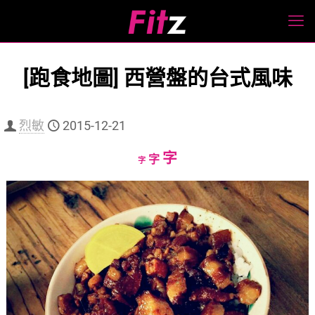
[跑食地圖] 西營盤的台式風味
烈敏
2015-12-21
Increase
字
Reset
Decrease
字
字
font
font
font
size.
size.
size.