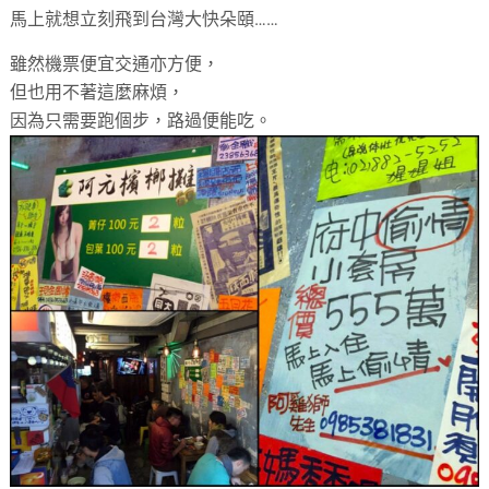
馬上就想立刻飛到台灣大快朵頤……
雖然機票便宜交通亦方便，
但也用不著這麼麻煩，
因為只需要跑個步，路過便能吃。