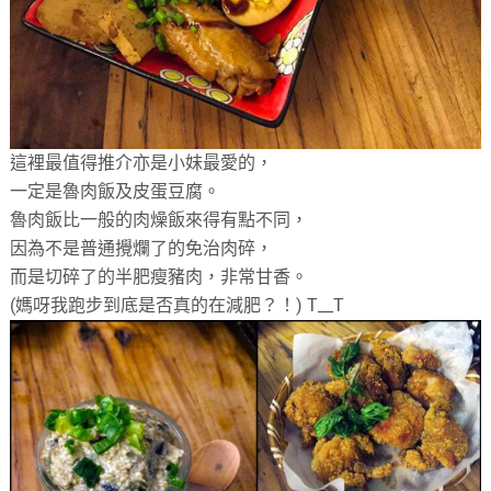
這裡最值得推介亦是小妹最愛的，
一定是魯肉飯及皮蛋豆腐。
魯肉飯比一般的肉燥飯來得有點不同，
因為不是普通攪爛了的免治肉碎，
而是切碎了的半肥瘦豬肉，非常甘香。
(媽呀我跑步到底是否真的在減肥？！) T__T