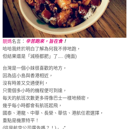
靚媽
名言：
辛苦跑來，旨在食
！
哈哈我終於明白了解為何我不停地跑，
但結果還是「減極都肥」了….. (掩面)
台灣是一個小妹很喜歡的地方，
因為這小島與香港相近，
沒有時差又交通便利，
只需個多小時的機程便可到達，
每天的航班次數更多得像巴士一樣地頻密，
幾乎每小時都會有航班起飛，
國泰、港龍、中華、長榮、華信、港航任君選擇，
重點是機票特平！
(這是航空公司廣告嗎？！) -__-”