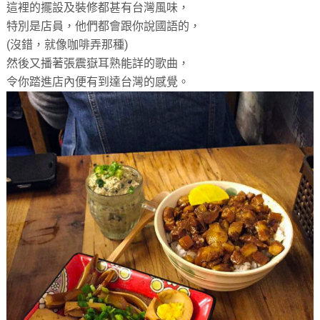
這裡的擺設及裝修都甚有台灣風味，
特別是店員，他們都會跟你說國語的，
(沒錯，就像咖啡弄那種)
然後又播著張震嶽耳熟能詳的歌曲，
令你踏進店內便有到達台灣的感覺。