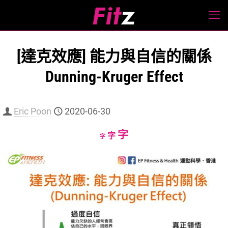
[達克效應] 能力與自信的關係
Dunning-Kruger Effect
Eric Poon
2020-06-30
Increase
字
Reset
Decrease
字
字
font
font
font
size.
size.
size.