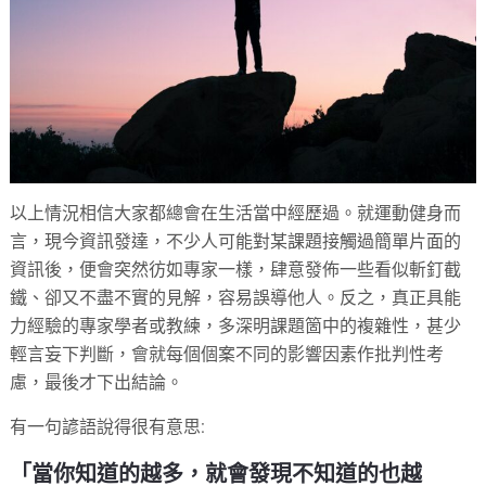
以上情況相信大家都總會在生活當中經歷過。就運動健身而
言，現今資訊發達，不少人可能對某課題接觸過簡單片面的
資訊後，便會突然彷如專家一樣，肆意發佈一些看似斬釘截
鐵、卻又不盡不實的見解，容易誤導他人。反之，真正具能
力經驗的專家學者或教練，多深明課題箇中的複雜性，甚少
輕言妄下判斷，會就每個個案不同的影響因素作批判性考
慮，最後才下出結論。
有一句諺語說得很有意思:
「當你知道的越多，就會發現不知道的也越