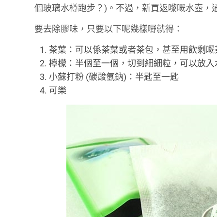
個玻璃水樽跑步？)。不過，新買返嚟嘅水壺，
要去除膠味，只要以下呢幾樣嘢就得：
茶葉：可以係茶葉或者茶包，甚至用飲剩嘅
檸檬：半個至一個，切到細細粒，可以放入
小蘇打粉 (碳酸氫鈉)：半匙至一匙
可樂