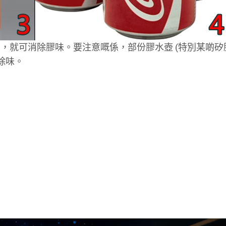
，就可消除膠味。要注意嘅係，部份膠水壺 (特別某啲矽
除味。