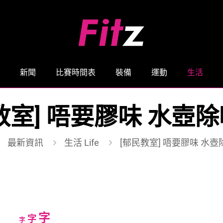
新聞
比賽時間表
裝備
運動
生活
教室] 唔要膠味 水壺
最新資訊
生活 Life
[郁民教室] 唔要膠味 水
Increase
字
Reset
Decrease
字
字