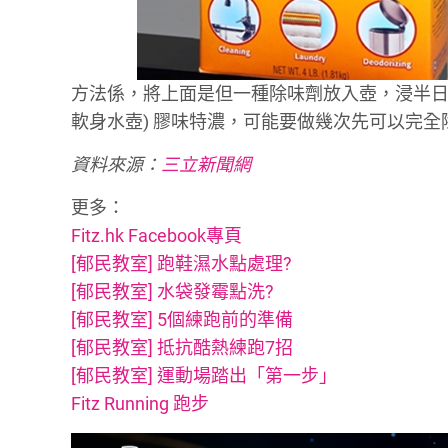
方法係，將上面是但一種除味劑放入壺，浸半日
軟身水壺) 膠味特濃，可能要做幾次先可以完全
資料來源：
三立新聞網
更多：
Fitz.hk Facebook專頁
[郁民教室] 跑鞋濕水點處理?
[郁民教室] 水袋發霉點洗?
[郁民教室] 5個練跑前的準備
[郁民教室] 抵抗酷熱練跑7招
[郁民教室] 運動場踏出「第一步」
Fitz Running 跑步