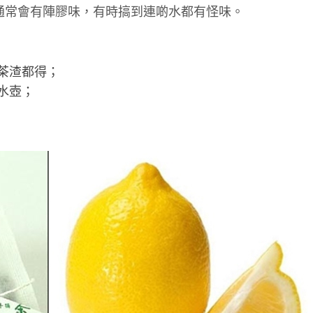
通常會有陣膠味，有時搞到連啲水都有怪味。
茶渣都得；
水壺；