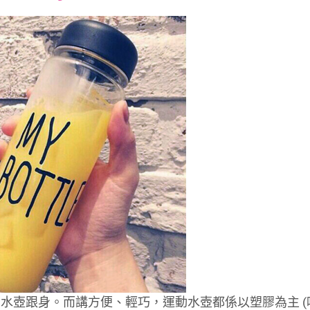
font
font
font
size.
size.
size.
水壺跟身。而講方便、輕巧，運動水壺都係以塑膠為主 (