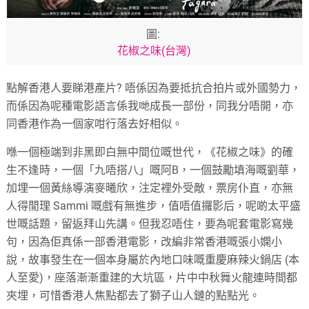
圖:
花椒之味(台灣)
點解香港人要睇港產片? 唔係因為要抵抗合拍片或外國勢力，
而係因為呢種電影語言係我哋成長一部份，同我分唔開，亦
同香港作為一個家咁行落去好相似。
喺一個極端到非黑即白無中間位嘅世代，《花椒之味》的確
生不逢時，一個「九唔搭八」嘅阿B，一個鼓勵填海嘅劉華，
加埋一個黃絲導演麥曦欣，注定裡外受敵，票房仆直，亦無
人得閒理 Sammi 嘅戲有無進步，值唔值攞影后，呢啲太平盛
世嘅話題，留返拜山先講。但我忍唔住，要為呢套電影寫幾
句，因為佢真係一部香港電影，改編非常香港嘅張小嫻小
說，故事發生在一個本身屬於內地口味嘅重慶麻辣火鍋店 (本
人至愛)，座落漸漸重建的大坑區，片中中秋舞火龍連時間都
夾埋，可惜香港人焦點都去了獅子山人鏈的點點光。