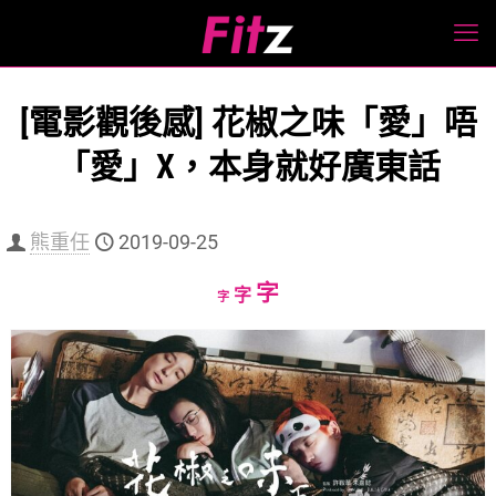
[電影觀後感] 花椒之味「愛」唔
「愛」X，本身就好廣東話
熊重任
2019-09-25
Increase
字
Reset
Decrease
字
字
font
font
font
size.
size.
size.