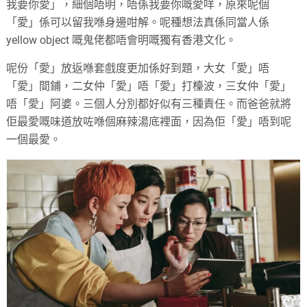
我要你愛」，細個唔明，唔係我要你嘅愛咩，原來呢個
「愛」係可以留我喺身邊咁解。呢種想法真係同當人係
yellow object 嘅鬼佬都唔會明嘅獨有香港文化。
呢份「愛」放返喺套戲度更加係好到題，大女「愛」唔
「愛」間鋪，二女仲「愛」唔「愛」打檯波，三女仲「愛」
唔「愛」阿婆。三個人分別都好似有三種責任。而爸爸就將
佢最愛嘅味道放咗喺個麻辣湯底裡面，因為佢「愛」唔到呢
一個最愛。