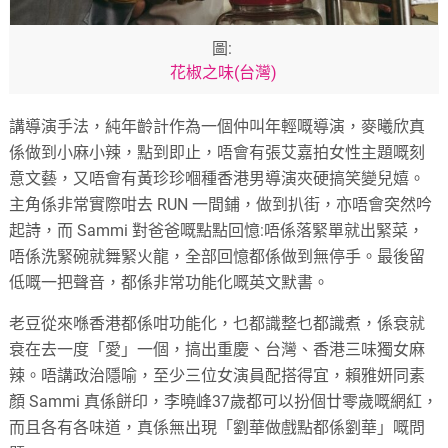
圖:
花椒之味(台灣)
講導演手法，純年齡計作為一個仲叫年輕嘅導演，麥曦欣真
係做到小麻小辣，點到即止，唔會有張艾嘉拍女性主題嘅刻
意文藝，又唔會有黃珍珍嗰種香港男導演夾硬搞笑變兒嬉。
主角係非常實際咁去 RUN 一間鋪，做到扒街，亦唔會突然吟
起詩，而 Sammi 對爸爸嘅點點回憶:唔係落緊單就出緊菜，
唔係洗緊碗就舞緊火龍，全部回憶都係做到無停手。最後留
低嘅一把聲音，都係非常功能化嘅英文默書。
老豆從來喺香港都係咁功能化，乜都識整乜都識煮，係衰就
衰在去一度「愛」一個，搞出重慶、台灣、香港三味獨女麻
辣。唔講政治隱喻，至少三位女演員配搭得宜，賴雅妍同素
顏 Sammi 真係餅印，李曉峰37歲都可以扮個廿零歲嘅網紅，
而且各有各味道，真係無出現「劉華做戲點都係劉華」嘅問