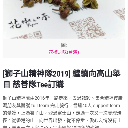
圖:
花椒之味(台灣)
[獅子山精神隊2019] 繼續向高山舉
目 慈善隊Tee訂購
獅子山精神隊由2016年一路走來，去過韓毅、集合精神復康
嘅朋友與醫護 full team 完走毅行，嘗過40人 support team
的愛護，上過獅子山，登過富士山，走過一次又一次麥理浩
徑。從香港的山，向世界出發，從不停步、愛心友情沒有止
盡，並再一次下定決心，完走剛好40週年的麥徑。