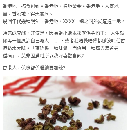
香港地，搞食艱難。香港地，遍地黃金。香港地，人傑地
靈。香港地，得天獨厚。
幾個年代幾種說法，香港地，XXXX，總之同熱愛這遍土地。
睇完成套戲，好滿足，因為張小嫻本來就係金句王:「人生就
係等一個原諒自己嘅人……」，或者我唔覺唔覺都係飲呢種香
港奶水大嘅。「辣唔係一種味覺，而係用一種痛去遮蓋另一
種痛」，莫非因爲咁所以我好喜歡食辣?
香港人，係咪都係繼續要加辣?