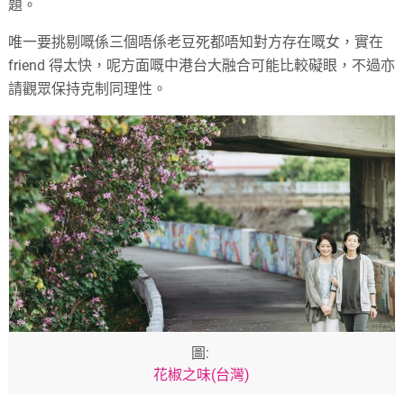
題。
唯一要挑剔嘅係三個唔係老豆死都唔知對方存在嘅女，實在
friend 得太快，呢方面嘅中港台大融合可能比較礙眼，不過亦
請觀眾保持克制同理性。
圖:
花椒之味(台灣)