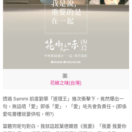
圖:
花椒之味(台灣)
透過 Sammi 前度劉華「道理王」幾次衝擊下，竟然爆出一
句，無話唔「愛」即係「愛」，「愛」咗先會負責任。(即係
愛咗層樓就要供啦，明?)
當聽完呢句對白，我就諗起葉德嫻首《我要》「我要 我要你