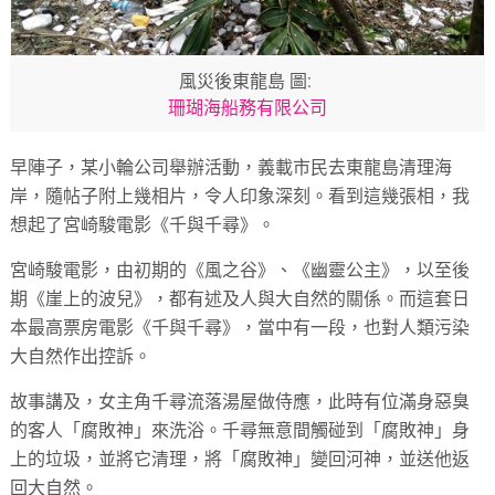
風災後東龍島 圖:
珊瑚海船務有限公司
早陣子，某小輪公司舉辦活動，義載市民去東龍島清理海
岸，隨帖子附上幾相片，令人印象深刻。看到這幾張相，我
想起了宮崎駿電影《千與千尋》。
宮崎駿電影，由初期的《風之谷》、《幽靈公主》，以至後
期《崖上的波兒》，都有述及人與大自然的關係。而這套日
本最高票房電影《千與千尋》，當中有一段，也對人類污染
大自然作出控訴。
故事講及，女主角千尋流落湯屋做侍應，此時有位滿身惡臭
的客人「腐敗神」來洗浴。千尋無意間觸碰到「腐敗神」身
上的垃圾，並將它清理，將「腐敗神」變回河神，並送他返
回大自然。