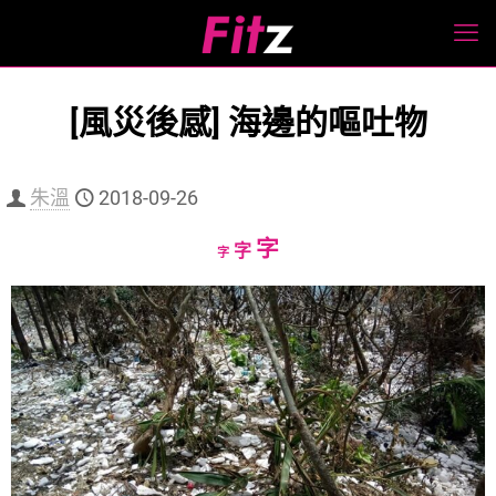
[風災後感] 海邊的嘔吐物
朱溫
2018-09-26
Increase
字
Reset
Decrease
字
字
font
font
font
size.
size.
size.