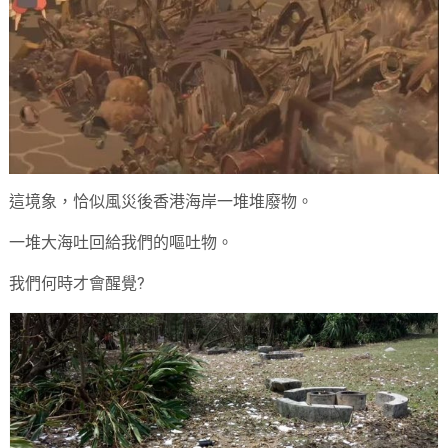
這境象，恰似風災後香港海岸一堆堆廢物。
一堆大海吐回給我們的嘔吐物。
我們何時才會醒覺?