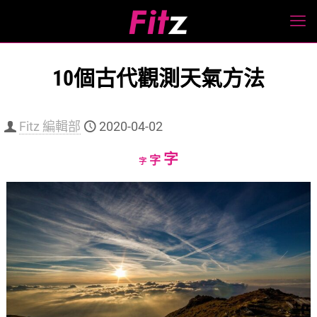
10個古代觀測天氣方法
Fitz 編輯部
2020-04-02
Increase
字
Reset
Decrease
字
字
font
font
font
size.
size.
size.