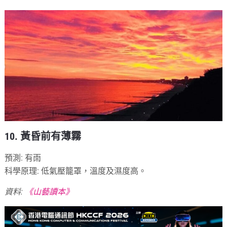
10. 黃昏前有薄霧
預測: 有雨
科學原理: 低氣壓籠罩，溫度及濕度高。
資料:
《山藝讀本》