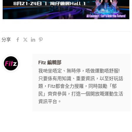
分享
Fitz 編輯部
我哋坐唔定、無時停，唔做運動唔舒服!
只要係有用知識、重要資訊，以至好玩話
題，Fitz都會全力搜羅，同時鼓勵「郁
民」齊齊參與，打造一個開放嘅運動生活
資訊平台。