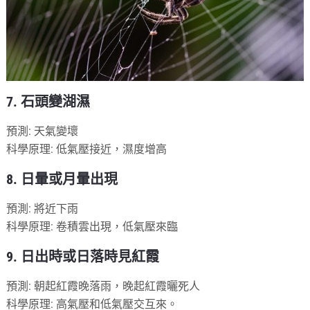
7. 石頭變湖濕
預測: 天氣變壞
科學原理: 低氣壓接近，濕度增高
8. 日暈或月暈出現
預測: 將近下雨
科學原理: 卷積雲出現，低氣壓來臨
9. 日出時或日落時見紅霞
預測: 朝起紅霞晚落雨，晚起紅霞曬死人
科學原理: 高氣壓和低氣壓交互來。