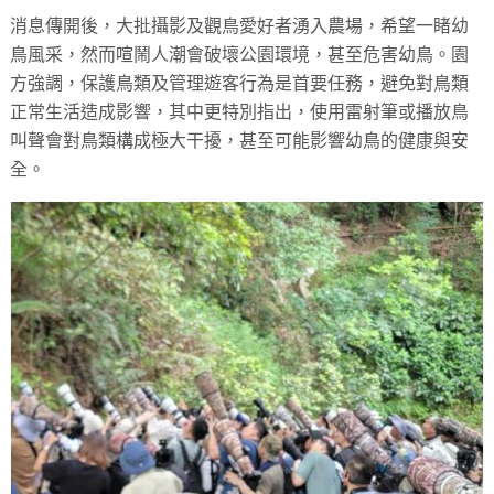
消息傳開後，大批攝影及觀鳥愛好者湧入農場，希望一睹幼
鳥風采，然而喧鬧人潮會破壞公園環境，甚至危害幼鳥。園
方強調，保護鳥類及管理遊客行為是首要任務，避免對鳥類
正常生活造成影響，其中更特別指出，使用雷射筆或播放鳥
叫聲會對鳥類構成極大干擾，甚至可能影響幼鳥的健康與安
全。