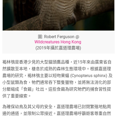
圖:
Robert Ferguson @
Wildcreatures Hong Kong
(2019年攝於嘉道理農場)
褐林鴞是香港少見的大型貓頭鷹品種，近15年來由廣東省自
然擴散至本地，棲息於成熟的森林生態環境中。根據嘉道理
農場的研究，褐林鴞主要以短吻果蝠 (Cynopterus sphinx) 及
小型鼠類為食，牠們通常吞下整隻獵物，並將無法消化的部
分壓縮成「食繭」吐出。這些食繭為研究牠們的捕食習性提
供了重要線索。
為確保幼鳥及其父母的安全，嘉道理農場已封閉繁殖地點周
邊的通道，並限制公眾接近。嘉道理農場呼籲遊客尊重自然