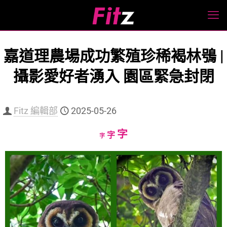
嘉道理農場成功繁殖珍稀褐林鴞 |
攝影愛好者湧入 園區緊急封閉
Fitz 編輯部
2025-05-26
Increase
字
Reset
Decrease
字
字
font
font
font
size.
size.
size.