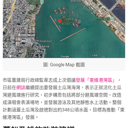
圖: Google Map 截圖
市區重建局行政總監韋志成上次倡議
發展「東維港灣區」
，
日前在
網誌
繼續提出要發展土瓜灣海灣，表示正就活化土瓜
灣避風塘進行研究，初步構思包括將部分避風塘空間，改造
成演唱會表演場地，並發展游泳及其他靜態水上活動。整個
計劃涵蓋土瓜灣及啟德對出約348公頃水面，目標為推動「東
維港灣區」發展。