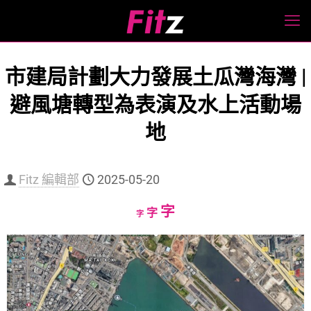
市建局計劃大力發展土瓜灣海灣 |
避風塘轉型為表演及水上活動場
地
Fitz 編輯部
2025-05-20
Increase
字
Reset
Decrease
字
字
font
font
font
size.
size.
size.