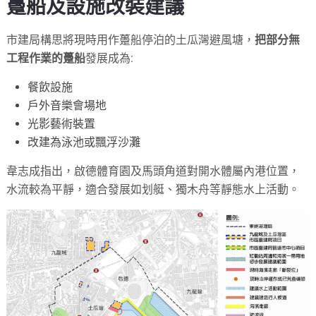
躉船及設施改裝建議
市建局構思將現時用作躉船停泊的土瓜灣避風塘，
把部分無
工程作業的躉船
發展成為:
餐飲設施
戶外音樂會場地
光影藝術裝置
改建為泳池或飄浮沙灘
韋志成指出，啟德體育園及馬頭角道對開水體屬內港位置，
水流較為平靜，適合發展如划艇、獨木舟等靜態水上活動。