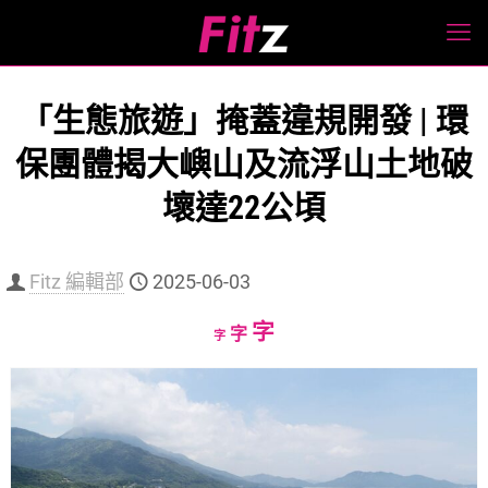
「生態旅遊」掩蓋違規開發 | 環
保團體揭大嶼山及流浮山土地破
壞達22公頃
Fitz 編輯部
2025-06-03
Increase
字
Reset
Decrease
字
字
font
font
font
size.
size.
size.