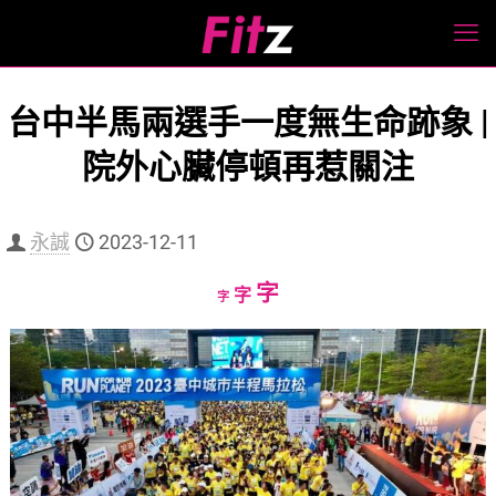
台中半馬兩選手一度無生命跡象 |
院外心臟停頓再惹關注
永誠
2023-12-11
Increase
字
Reset
Decrease
字
字
font
font
font
size.
size.
size.