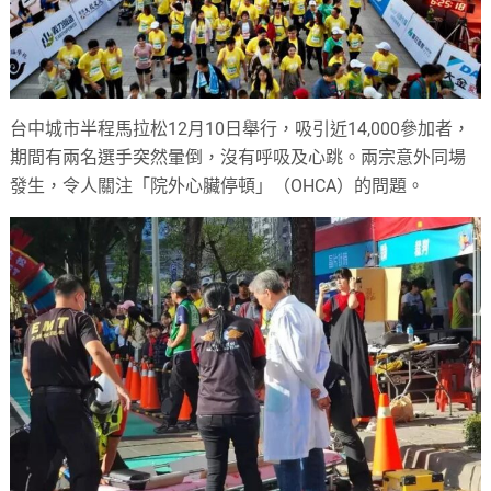
台中城市半程馬拉松12月10日舉行，吸引近14,000參加者，
期間有兩名選手突然暈倒，沒有呼吸及心跳。兩宗意外同場
發生，令人關注「院外心臟停頓」（OHCA）的問題。