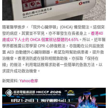
隨著醫學進步，「院外心臟停頓」(OHCA) 備受關注。這個突
發的病症，其實並不罕見，亦不單發生在長者身上，
香港40
歲或以下人士的 OHCA 個案就佔整體的4.65%
。所以，近年醫
學界都推廣公眾學習 CPR 心肺復甦法，亦鼓勵在公共設施放
置 AED 自動體外心臟除顫器，希望及時幫助病患者，提升救
治機會。香港消防處在接到相關救助後，亦採取「保持在
線」的做法，利用電話教導求助者一些簡單的急救方法，以
求提升成功救治機會。
新聞資料:
Yahoo奇摩