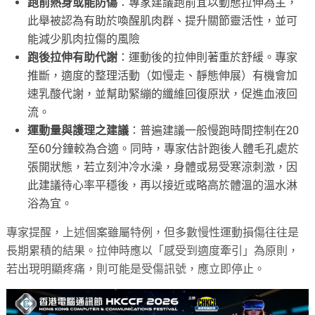
跑前熱身或能防傷
：專家建議跑前宜以動態拉伸為主，
此舉被認為有助於喚醒肌肉群、提升關節靈活性，並可
能減少肌肉拉傷的風險
跑後拉伸有助代謝
：運動後的拉伸則著重於舒緩。專家
推斷，適度的整理活動（如慢走、靜態伸展）有機會加
速乳酸代謝，並幫助緊繃的纖維回復原狀，促進血液回
流。
運動量與護理之建議
：普遍建議一般慢跑時間控制在20
至60分鐘較為合適。同時，專家估計跑後人體毛孔處於
張開狀態，若立刻沖冷水澡，身體或易受寒涼刺激，因
此建議待心率平穩後，再以接近或略高於體溫的溫水淋
浴為宜。
專家提醒，上述個案雖屬特例，但多數慢性運動損傷往往是
長期累積的結果。拉伸時應以「感受到適度牽引」為原則，
若出現明顯疼痛，則可能是受傷訊號，應立即停止。