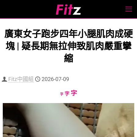
廣東女子跑步四年小腿肌肉成硬
塊 | 疑長期無拉伸致肌肉嚴重攣
縮
Fitz中國組
2026-07-09
Increase
字
Reset
Decrease
字
字
font
font
font
size.
size.
size.