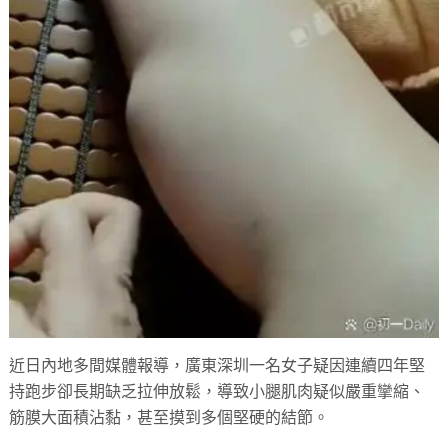
近日內地多間媒體報導，廣東深圳一名女子疑因連續四年堅
持跑步卻長期缺乏拉伸放鬆，導致小腿肌肉疑似嚴重攣縮、
筋膜大面積沾黏，甚至摸到多個堅硬的結節。