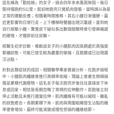
這名稱為「勤姑娘」的女子，過去四年多來風雨無阻，每日
堅持慢跑約5公里。起初她跑完只覺肌肉發脹，當時誤以為是
正常的運動反應；但隨著時間推移，其右小腿日漸僵硬，最
近更影響到日常行走，上下樓梯時雙腿出現沉重感。直到她
自行按壓小腿，驚覺皮下疑似長出數個按壓時會引發麻痛感
的硬塊，才隨即前往就醫。
經醫生初步診斷，推斷該女子的小腿肌肉因長期處於高強度
緊繃狀態，可能已發生較為嚴重的攣縮，且筋膜或已出現廣
泛沾黏。
針對此類症狀的成因，相關醫學專家普遍分析，在跑步過程
中，小腿肌肉纖維會進行高頻率收縮，理論上會產生微細損
傷並累積代謝廢物。這名女子每次跑完步後往往直接坐下休
息或回家，相信是長期忽略了常規的拉伸動作。若跑後立刻
停止活動且未進行適當拉伸，肌肉纖維有可能以縮短、雜亂
的狀態癒合。長期累積下來，肌肉與周圍組織發生沾黏的機
率便會增加，最終可能演變成慢性勞損的纖維結節。