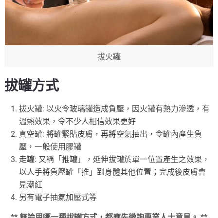
拔火罐
拔罐方式
拔火罐: 以火令玻璃罐造成負壓，因火罐有熱力滲透，有
溫熱效果，令不少人相信效果更好
真空罐: 將罐緊貼皮膚，再將空氣抽出，令罐內產生負
壓，一般使用膠罐
走罐: 又稱「推罐」，延伸拔罐於單一位置產生之效果，
以人手將負壓罐「推」到身體其他位置；完成後皮膚會
見潮紅
另有電子抽氣加壓式等
** 無論用哪一種拔罐方式，都應先徵詢專業人士意見。 **