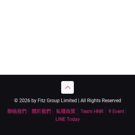
© 2026 by Fitz Group Limited | All Rights Reserved
聯絡我們
關於我們
私隱政策
Team HNR
9 Event
LINE Today