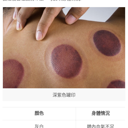
深紫色罐印
顏色
身體情況
灰白
體內血氣不足