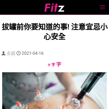
拔罐前你要知道的事! 注意宜忌小
心安全
永誠
2021-04-16
Increase
字
Reset
Decrease
字
字
font
font
font
size.
size.
size.