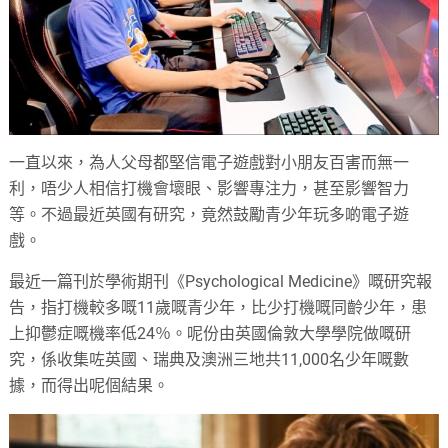
一直以來，為人父母都堅信電子遊戲對小朋友百害而無一
利，唔少人相信打機會壞眼、影響專注力，甚至影響智力
等。不過最近英國有研究，竟然鼓勵青少年玩多啲電子遊
戲。
最近一篇刊於學術期刊《Psychological Medicine》嘅研究報
告，指打機較多嘅11歲嘅青少年，比少打機嘅同齡少年，患
上抑鬱症嘅機率低24％。呢份由英國倫敦大學學院做嘅研
究，係收集咗英國、瑞典及澳洲三地共11,000名少年嘅數
據，而得出呢個結果。