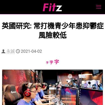
英國研究: 常打機青少年患抑鬱症
風險較低
永誠
2021-04-02
Increase
字
Reset
Decrease
字
字
font
font
font
size.
size.
size.