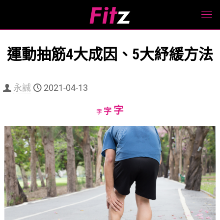
運動抽筋4大成因、5大紓緩方法
永誠
2021-04-13
Increase
字
Reset
Decrease
字
字
font
font
font
size.
size.
size.