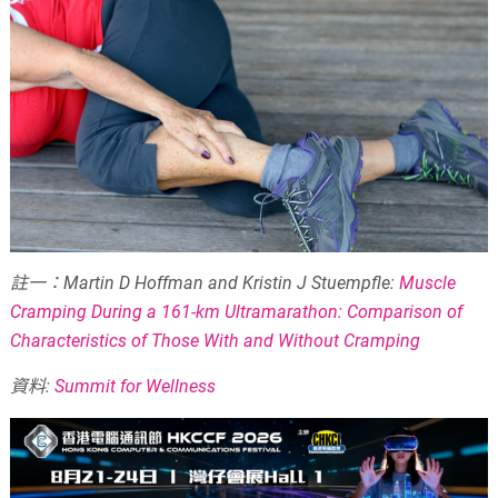
註一：
Martin D Hoffman and Kristin J Stuempfle:
Muscle
Cramping During a 161-km Ultramarathon: Comparison of
Characteristics of Those With and Without Cramping
資料:
Summit for Wellness