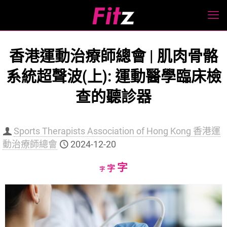
香港運動治療師總會 | 肌肉骨骼
系統超聲波(上): 運動醫學臨床檢
查的聽診器
Sports Therapists Association of Hong Kong 香港運
動治療師總會
2024-12-20
Increase
字
Reset
Decrease
字
字
font
font
font
size.
size.
size.