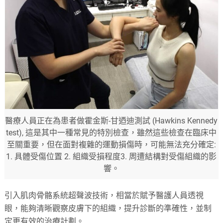
醫療人員正在為患者做霍金斯-甘迺迪測試 (Hawkins Kennedy
test), 這是其中一種常見的特別檢查，雖然這些檢查在臨床中
至關重要，但在面對複雜的運動損傷時，可能無法充分確定:
1. 具體受傷位置 2. 組織受損程度3. 周遭結構對受傷組織的影
響。
引入肌肉骨骼系統超聲波技術，相當於賦予醫護人員透視
眼，能夠清晰觀察皮膚下的組織，提升診斷的準確性，並制
定更有效的治療計劃。