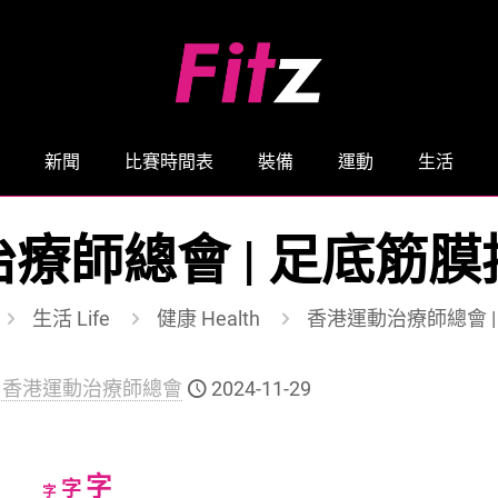
新聞
比賽時間表
裝備
運動
生活
療師總會 | 足底筋
生活 Life
健康 Health
香港運動治療師總會 
ng Kong 香港運動治療師總會
2024-11-29
Increase
字
Reset
Decrease
字
字