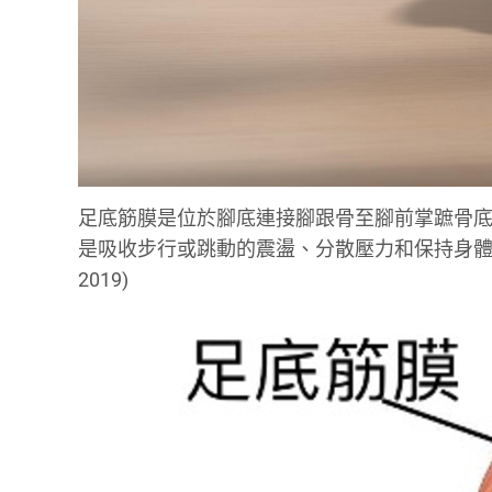
足底筋膜是位於腳底連接腳跟骨至腳前掌蹠骨底
是吸收步行或跳動的震盪、分散壓力和保持身體的平衡，
2019)