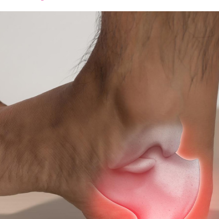
font
font
font
size.
size.
size.