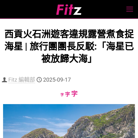
西貢火石洲遊客違規露營煮食捉
海星 | 旅行團團長反駁:「海星已
被放歸大海」
Fitz 編輯部
2025-09-17
Increase
字
Reset
Decrease
字
字
font
font
font
size.
size.
size.