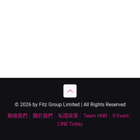
© 2026 by Fitz Group Limited | All Rights Reserved
聯絡我們
關於我們
私隱政策
Team HNR
9 Event
LINE Today