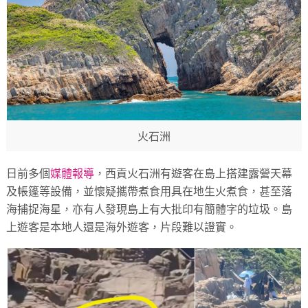
火石洲
日前多個
媒體報導
，西貢火石洲有遊客在島上搭建露營天幕
及帳篷等設備，並懷疑攜帶煮食用具在地生火煮食，甚至落
海捕捉海星，亦有人發現島上有大批印有簡體字的垃圾。島
上遊客是本地人還是海外遊客，片段難以證實。