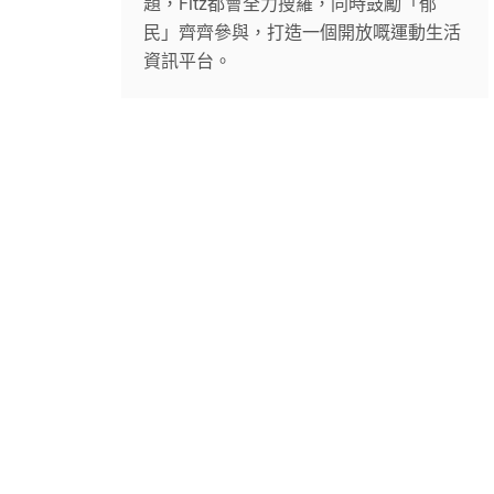
題，Fitz都會全力搜羅，同時鼓勵「郁
民」齊齊參與，打造一個開放嘅運動生活
資訊平台。