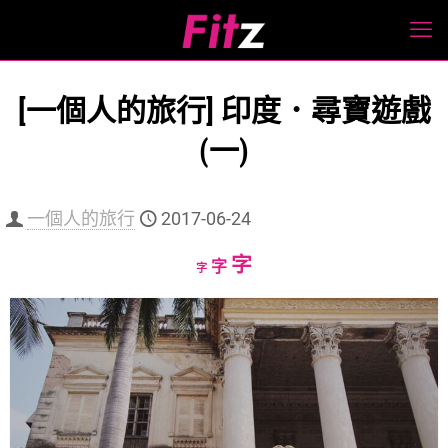
[一個人的旅行] 印度．尋寶遊戲
(一)
一個人的旅行
2017-06-24
Increase
字
Reset
Decrease
字
字
font
font
font
size.
size.
size.