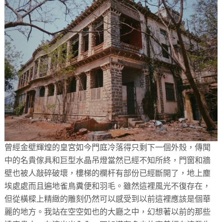
曾經金壁輝煌的皇宮如今門庭冷落得只剩下一個外殼，傳聞
中的名貴傢具和巨型水晶吊燈當然已經不知所終，門窗和牆
壁也被人敲碎破壞，樓梯的欄杆有部份已經斷開了，地上塵
埃處處而且遍地雀鳥糞便和羽毛。雖然這裡風光不復存在，
但從橫樑上精緻的雕刻仍然可以感受到以前這裡應該是個華
麗的地方。我站在空空如也的大廳之中，幻想著以前的那些