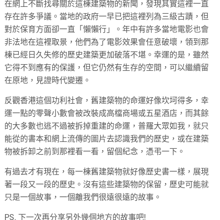
在網上不斷找尋關於這棟建築物的新聞，發現其實這裡一直
存在許多爭議。當地的政府一早已把這裡列為三級古蹟，但
對於保育方面卻一直「懶懶行」。年中有許多當地電影也會
非法地在這裡取景，他們為了電影效果會任意破壞，領到那
棟已經日久失修的歷史建築更加破落不堪。幸運的是，雖然
它得不到應有的保護，但它仍然有生存的空間，可以繼續留
在原地，見證時代變遷。
反觀香港這個功利社會，舊建築物的命運好像坎坷得多，幸
運一點的零聲小數會被改裝成高檔商場或五星酒店，而其餘
的大多數也逃不過被拆掉重建的命運，普羅大眾如我，就只
能從的書本和網上流傳的圖片去認識我們的歷史，或在建築
物被拆卸之前到那裡看一看，留個紀念，憑弔一下。
有過去才有現在，每一棟舊建築物就好像歷史書一樣，展現
著一段又一段的歷史。沒有這些建築物的保留，歷史可能就
只是一個故事，一個離我們很遠很遠的故事。
PS. 下一次再分享另外幾個地方的故事吧!