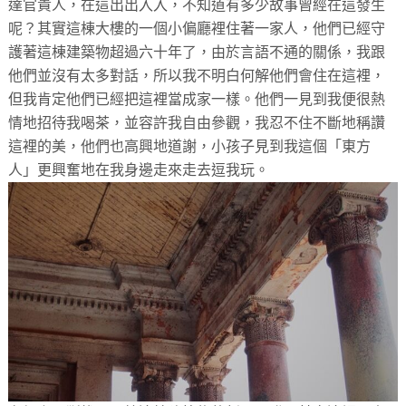
達官貴人，在這出出入入，不知道有多少故事曾經在這發生
呢？其實這棟大樓的一個小偏廳裡住著一家人，他們已經守
護著這棟建築物超過六十年了，由於言語不通的關係，我跟
他們並沒有太多對話，所以我不明白何解他們會住在這裡，
但我肯定他們已經把這裡當成家一樣。他們一見到我便很熱
情地招待我喝茶，並容許我自由參觀，我忍不住不斷地稱讚
這裡的美，他們也高興地道謝，小孩子見到我這個「東方
人」更興奮地在我身邊走來走去逗我玩。