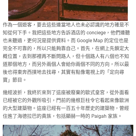
作為一個遊客，要去這些連當地人也未必認識的地方確是不
知從何下手。我把這些地方告訴酒店的 conciege，他們連聽
也未聽過，更何況是提供資料。而 Google Map 的定位也是
完全不可靠的，所以只能夠靠自己。首先，在網上先鎖定大
概位置，去到那裡再不斷問路人，但十個路人有八個也不知
道那個地方，而另外兩個人會給你兩個不同的方向，所以最
後也得東奔西撲地去找尋，其實有點像電視上的「定向尋
寶」節目。
幾經波折，我終於來到了這座被廢棄的歐式皇宮，從外面看
已經被它的外觀所吸引，門前的幾根巨柱令它看起來像歐洲
的大型建築物。這座已經有一百五十年歷史的建築物，曾經
住進了海德拉巴的貴族，包括顯赫一時的 Paigah 家族。