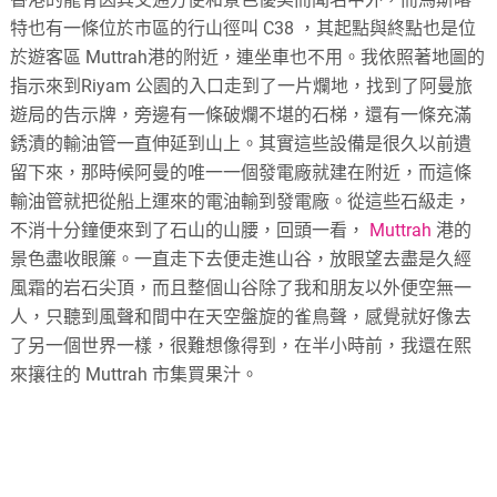
特也有一條位於市區的行山徑叫 C38 ，其起點與終點也是位
於遊客區 Muttrah港的附近，連坐車也不用。我依照著地圖的
指示來到Riyam 公園的入口走到了一片爛地，找到了阿曼旅
遊局的告示牌，旁邊有一條破爛不堪的石梯，還有一條充滿
銹漬的輸油管一直伸延到山上。其實這些設備是很久以前遺
留下來，那時候阿曼的唯一一個發電廠就建在附近，而這條
輸油管就把從船上運來的電油輸到發電廠。從這些石級走，
不消十分鐘便來到了石山的山腰，回頭一看，
Muttrah
港的
景色盡收眼簾。一直走下去便走進山谷，放眼望去盡是久經
風霜的岩石尖頂，而且整個山谷除了我和朋友以外便空無一
人，只聽到風聲和間中在天空盤旋的雀鳥聲，感覺就好像去
了另一個世界一樣，很難想像得到，在半小時前，我還在熙
來攘往的 Muttrah 市集買果汁。