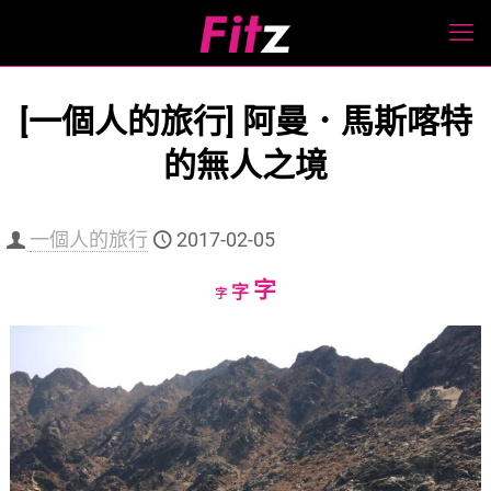
[一個人的旅行] 阿曼．馬斯喀特
的無人之境
一個人的旅行
2017-02-05
Increase
字
Reset
Decrease
字
字
font
font
font
size.
size.
size.