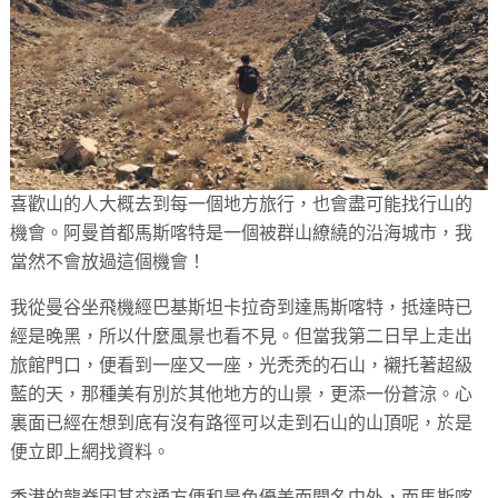
喜歡山的人大概去到每一個地方旅行，也會盡可能找行山的
機會。阿曼首都馬斯喀特是一個被群山繚繞的沿海城市，我
當然不會放過這個機會！
我從曼谷坐飛機經巴基斯坦卡拉奇到達馬斯喀特，抵達時已
經是晚黑，所以什麼風景也看不見。但當我第二日早上走出
旅館門口，便看到一座又一座，光禿禿的石山，襯托著超級
藍的天，那種美有別於其他地方的山景，更添一份蒼涼。心
裏面已經在想到底有沒有路徑可以走到石山的山頂呢，於是
便立即上網找資料。
香港的龍脊因其交通方便和景色優美而聞名中外，而馬斯喀