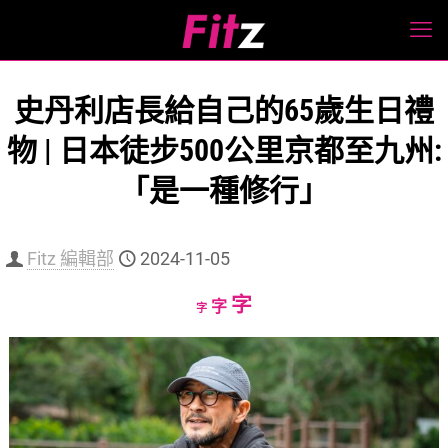
史丹利店長給自己的65歲生日禮
物 | 日本徒步500公里京都至九州:
「是一種修行」
Fitz 編輯部
2024-11-05
Increase
字
Reset
Decrease
字
字
font
font
font
size.
size.
size.