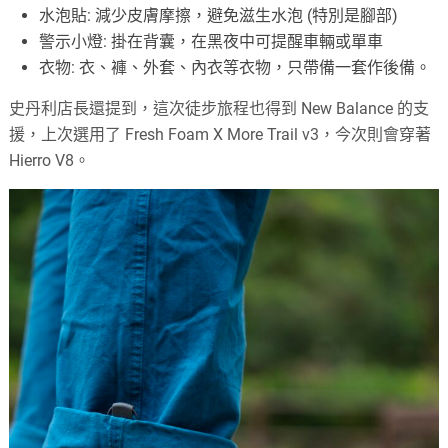
水泡貼: 減少皮膚摩擦，避免滋生水泡 (特別是腳部)
警示小燈: 掛在背囊，在黑夜中可提醒車輛或單車
衣物: 衣、褲、外套、內衣等衣物，只帶備一套作後備。
史丹利店長還提到，這次徒步旅程也得到 New Balance 的支
援，上次選用了 Fresh Foam X More Trail v3，今次則會穿著
Hierro V8。