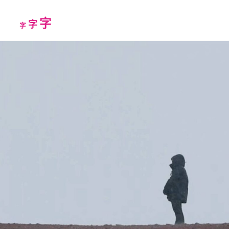
Increase
字
Reset
Decrease
字
字
font
font
font
size.
size.
size.