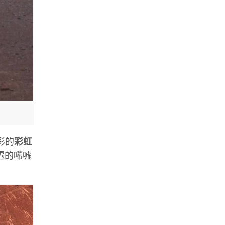
彩的
彩虹
遷的唏噓