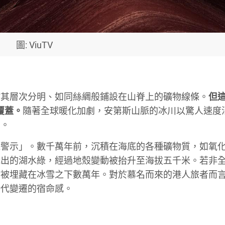
圖: ViuTV
於其層次分明、如同絲綢般鋪設在山脊上的礦物線條。
但
覆蓋。
隨著全球暖化加劇，安第斯山脈的冰川以驚人速度
日。
麗警示」。數千萬年前，沉積在海底的各種礦物質，如氧
織出的湖水綠，經過地殼變動被抬升至海拔五千米。若非
會被埋藏在冰雪之下數萬年。對於慕名而來的港人旅者而
時代變遷的宿命感。