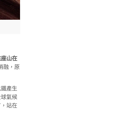
這座山在
消融，原
化鐵產生
全球氣候
言，站在