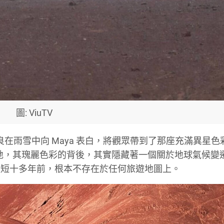
圖: ViuTV
在雨雪中向 Maya 表白，將觀眾帶到了那座充滿異星色
地，其瑰麗色彩的背後，其實隱藏著一個關於地球氣候變
短短十多年前，根本不存在於任何旅遊地圖上。