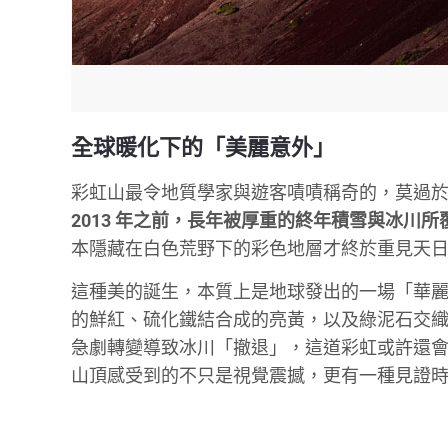
全球暖化下的「美麗意外」
彩虹山最令地質學家與遊客嘖嘖稱奇的，莫過
2013 年之前，長年被厚重的終年積雪與冰川所
本隱藏在白色荒野下的彩色地層才終於重見天
這種美的誕生，本質上是地球發出的一場「華
的鮮紅、硫化鐵結合成的亮黃，以及綠泥石交
急劇轉變導致冰川「撤退」，這道彩虹或許還
山頂感受到的不只是視覺震撼，更有一種見證