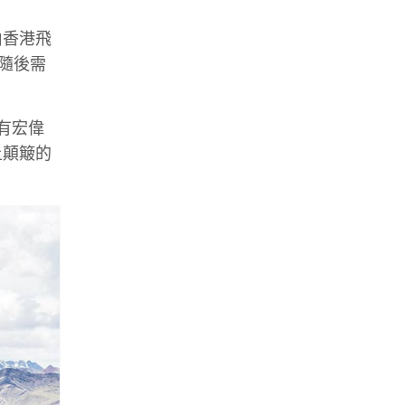
由香港飛
。隨後需
擁有宏偉
上顛簸的