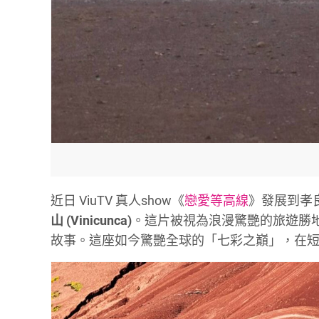
近日 ViuTV 真人show《
戀愛等高線
》發展到孝良
山 (Vinicunca)
。這片被視為浪漫驚艷的旅遊勝
故事。這座如今驚艷全球的「七彩之巔」，在