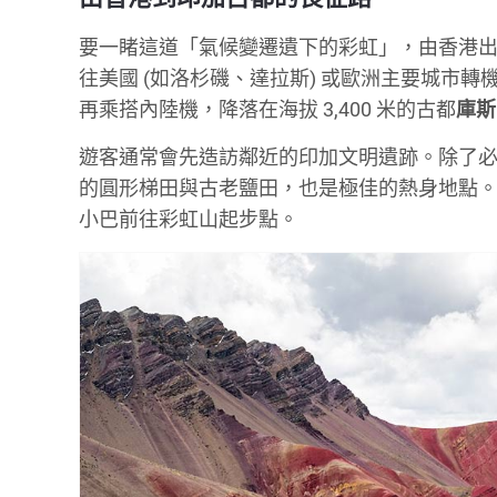
要一睹這道「氣候變遷遺下的彩虹」，由香港
往美國 (如洛杉磯、達拉斯) 或歐洲主要城市轉
再乘搭內陸機，降落在海拔 3,400 米的古都
庫斯
遊客通常會先造訪鄰近的印加文明遺跡。除了必去的馬丘比丘 
的圓形梯田與古老鹽田，也是極佳的熱身地點
小巴前往彩虹山起步點。