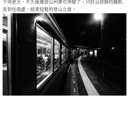
下得更大，不久後連登山列車也停駛了，只好沿寂靜的鐵軌
走到住宿處，結束短暫的登山之旅。