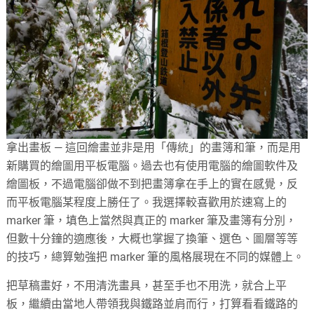
拿出畫板 — 這回繪畫並非是用「傳統」的畫簿和筆，而是用
新購買的繪圖用平板電腦。過去也有使用電腦的繪圖軟件及
繪圖板，不過電腦卻做不到把畫簿拿在手上的實在感覺，反
而平板電腦某程度上勝任了。我選擇較喜歡用於速寫上的
marker 筆，填色上當然與真正的 marker 筆及畫簿有分別，
但數十分鐘的適應後，大概也掌握了換筆、選色、圖層等等
的技巧，總算勉強把 marker 筆的風格展現在不同的媒體上。
把草稿畫好，不用清洗畫具，甚至手也不用洗，就合上平
板，繼續由當地人帶領我與鐵路並肩而行，打算看看鐵路的