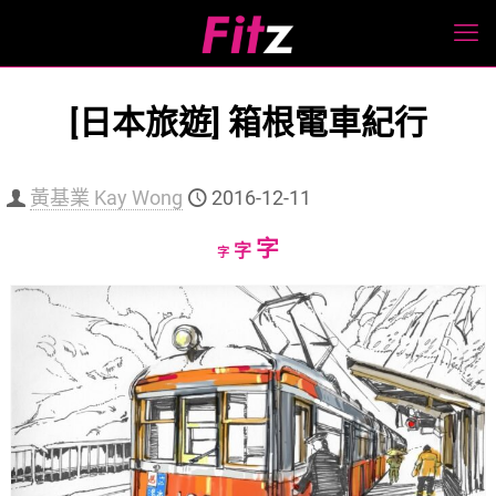
[日本旅遊] 箱根電車紀行
黃基業 Kay Wong
2016-12-11
Increase
字
Reset
Decrease
字
字
font
font
font
size.
size.
size.