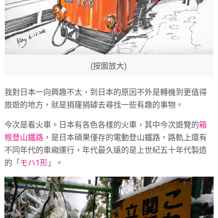
(按圖放大)
我對日本一向興趣不太，到日本的原因不外是轉機到更值得
旅遊的地方，就是捐窿捐罅去尋找一些有趣的事物。
今次是看火車。日本有各色各樣的火車，其中今次遊覽的
箱
根登山鐵路
，是日本碩果僅存的電動登山鐵路，路軌上還有
不同年代的車廂運行，年代最久遠的是上世紀五十年代製造
的「
モハ1形
」。