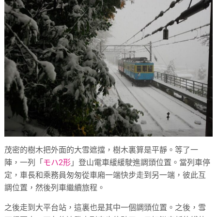
茂密的樹木把外面的大雪遮擋，樹木裏算是平靜。等了一
陣，一列「
モハ2形
」登山電車緩緩駛進調頭位置。當列車停
定，車長和乘務員匆匆從車廂一端快步走到另一端，彼此互
調位置，然後列車繼續旅程。
之後走到大平台站，這裏也是其中一個調頭位置。之後，雪