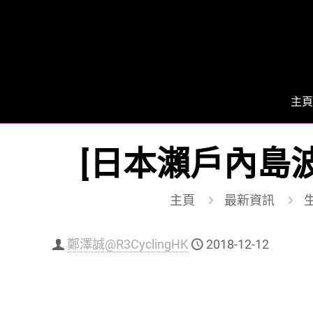
主頁
[日本瀨戶內島波
主頁
最新資訊
生
鄭澤誠@R3CyclingHK
2018-12-12