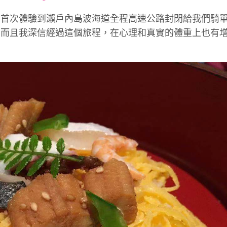
font
font
font
夠首次體驗到瀨戶內島波海道全程高速公路封閉給我們騎
size.
size.
size.
，而且我深信經過這個旅程，在心理和真實的體重上也有