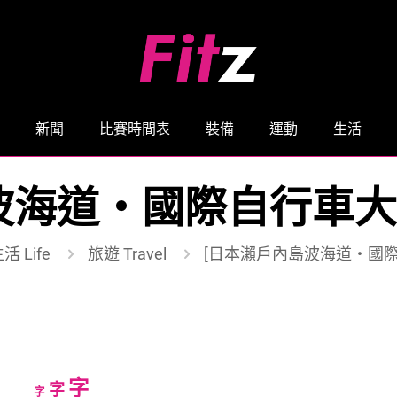
新聞
比賽時間表
裝備
運動
生活
海道・國際自行車大會] 
活 Life
旅遊 Travel
[日本瀨戶內島波海道・國際自
Increase
字
Reset
Decrease
字
字