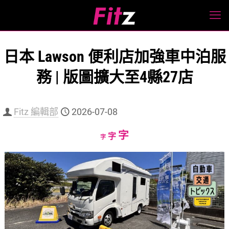
日本 Lawson 便利店加強車中泊服
務 | 版圖擴大至4縣27店
Fitz 編輯部
2026-07-08
Increase
字
Reset
Decrease
字
字
font
font
font
size.
size.
size.