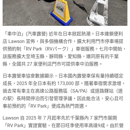
「車中泊」(汽車露營) 近年在日本掀起熱潮。日本連鎖便利
店 Lawson 宣佈，與多個機構合作，擴大利用門市停車場提
供預約制「RV Park（RVパーク）」車宿服務。七月中開始，
該服務擴大至埼玉縣、靜岡縣、愛知縣，連同原有的千葉
縣，全國共 27 家便利店門市可提供車中泊服務。
日本露營車協會數據顯示，日本國內露營車保有量持續穩定
成長，2025 年全日本有約 173,000 部。隨著車宿需求激增，
過去常有車主在高速公路服務區（SA/PA）或道路驛站（道
の駅）長時間停泊而引發管理爭議，因此能合法、安心且可
事前預約的「RV Park」便成為熱門首選。
Lawson 自 2025 年 7 月起率先於千葉縣內 7 家門市展開
「RV Park」實證實驗，在節日旺季使用率高達9成。由於營