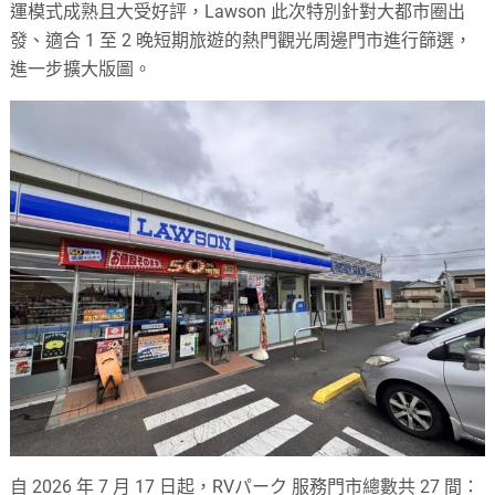
運模式成熟且大受好評，Lawson 此次特別針對大都市圈出
發、適合 1 至 2 晚短期旅遊的熱門觀光周邊門市進行篩選，
進一步擴大版圖。
自 2026 年 7 月 17 日起，RVパーク 服務門市總數共 27 間：