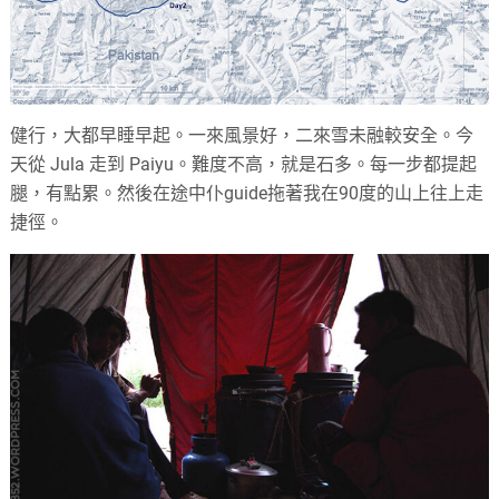
健行，大都早睡早起。一來風景好，二來雪未融較安全。今
天從 Jula 走到 Paiyu。難度不高，就是石多。每一步都提起
腿，有點累。然後在途中仆guide拖著我在90度的山上往上走
捷徑。