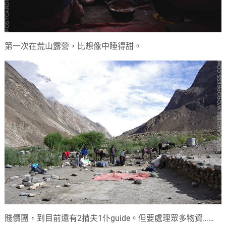
第一次在荒山露營，比想像中睡得甜。
賤價團，到目前還有2揹夫1仆guide。但要處理眾多物資……