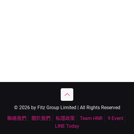
© 2026 by Fitz Group Limited | All Rights Reserved
聯絡我們
關於我們
私隱政策
Team HNR
9 Event
LINE Today