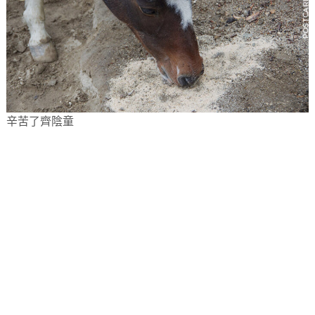
辛苦了齊陰童