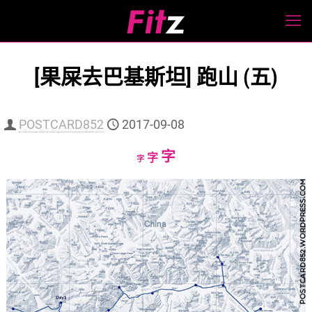
[果屎去巴基斯坦] 跑山 (五)
POSTCARD852
2017-09-08
Increase
字
Reset
Decrease
字
字
font
font
font
size.
size.
size.