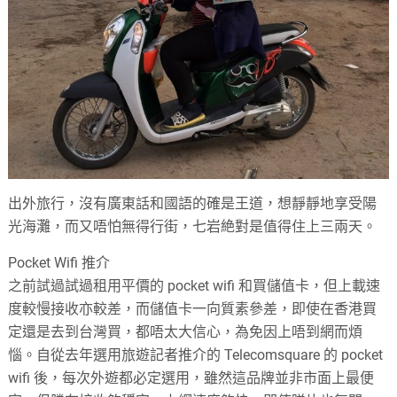
出外旅行，沒有廣東話和國語的確是王道，想靜靜地享受陽
光海灘，而又唔怕無得行街，七岩絶對是值得住上三兩天。
Pocket Wifi 推介
之前試過試過租用平價的 pocket wifi 和買儲值卡，但上載速
度較慢接收亦較差，而儲值卡一向質素參差，即使在香港買
定還是去到台灣買，都唔太大信心，為免因上唔到網而煩
惱。自從去年選用旅遊記者推介的 Telecomsquare 的 pocket
wifi 後，每次外遊都必定選用，雖然這品牌並非市面上最便