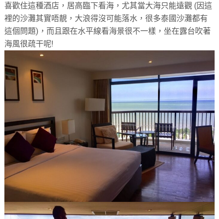
喜歡住這種酒店，居高臨下看海，尤其當大海只能遠觀 (因這
裡的沙灘其實唔靚，大浪得沒可能落水，很多泰國沙灘都有
這個問題)，而且跟在水平線看海景很不一樣，坐在露台吹著
海風很疏干呢!