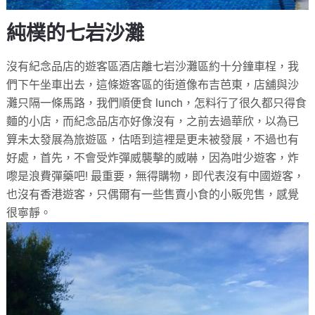
純樸的七岩沙灘
沒有紀念品店的遊客區酒店離七岩沙灘區約十分鐘車桯，我
們下午坐車出去，這條遊客區的街道像布吉芭東，店舖與沙
灘只隔一條馬路，我們順便食 lunch，怎料行了很久都只得食
麵的小店，而紀念品店亦好像沒有，之前去過華欣，以為已
算未太發展為旅遊區，估唔到這裡是更未被發展，不過也有
好處，首先，不會受炸彈威襲擊的威嚇，因為咁少遊客，炸
嚟是浪費彈藥吧! 最重要，無得購物，即代表沒有中國遊客，
也沒有香港遊客，只偶爾有一些售賣小食的小販兜售，感覺
很寧靜。