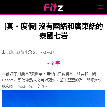
[真．度假] 沒有國語和廣東話的
泰國七岩
Lulu Safari
2017-07-07
Increase
字
Reset
Decrease
字
字
font
font
font
早前訂了飛曼谷7天機票，無理由只留曼谷，總要找一間
size.
size.
size.
Resort， 即使沙灘未必可以落水，望下藍藍的海、聞吓海水
味和吹吓海風，先叫度假。