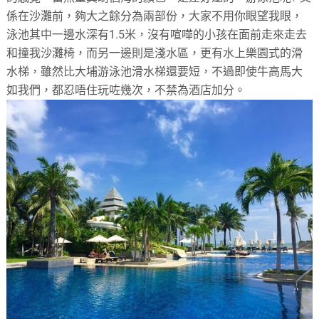
係在沙灘前，夠大之餘分為兩部份，大家不用你眼望我眼，
泳池其中一邊水深有1.5米，沒有喧嘩的小孩在面前走來走去
和撞我沙灘椅，而另一邊則是淺水區，更有水上樂園式的滑
水梯，雖然比大埔游泳池滑水梯還要短，不過即使牛高馬大
如我們，都忍唔住玩咗幾次，不禁為酒店加分。