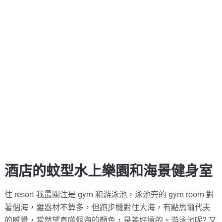
酒店的蚊型水上樂園和海景健身室
住 resort 我最關注是 gym 和游泳池，泳池旁的 gym room 對
著個海，雖器材不算多，但跑步機對住大海，有點馬爾代夫
的感覺，當然望真啲個海的顏色，是差好遠的。游泳池呢? 又