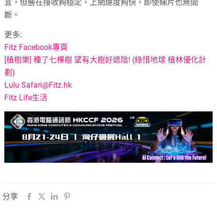
宜，但勝在接收夠穩定，上網速度夠快，即使睇片也無間
斷。
更多:
Fitz Facebook專頁
[植樹樂] 種了七棵樹 望有大樹好遮陰! (綠惜地球 植林優化計
劃)
Lulu
Safari@Fitz.hk
Fitz Life生活
分享