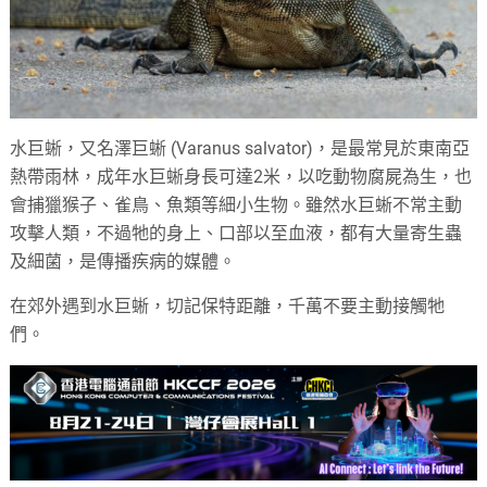
水巨蜥，又名澤巨蜥 (Varanus salvator)，是最常見於東南亞
熱帶雨林，成年水巨蜥身長可達2米，以吃動物腐屍為生，也
會捕獵猴子、雀鳥、魚類等細小生物。雖然水巨蜥不常主動
攻擊人類，不過牠的身上、口部以至血液，都有大量寄生蟲
及細菌，是傳播疾病的媒體。
在郊外遇到水巨蜥，切記保特距離，千萬不要主動接觸牠
們。