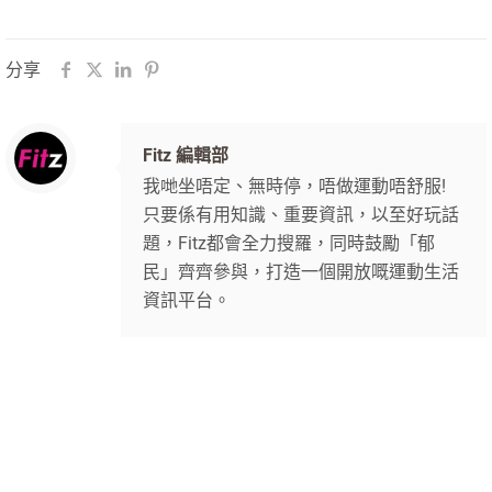
分享
Fitz 編輯部
我哋坐唔定、無時停，唔做運動唔舒服!
只要係有用知識、重要資訊，以至好玩話
題，Fitz都會全力搜羅，同時鼓勵「郁
民」齊齊參與，打造一個開放嘅運動生活
資訊平台。