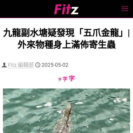
九龍副水塘疑發現「五爪金龍」|
外來物種身上滿佈寄生蟲
Fitz 編輯部
2025-05-02
Increase
字
Reset
Decrease
字
字
font
font
font
size.
size.
size.