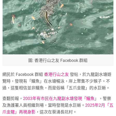
圖: 香港行山之友 Facebook 群組
網民於 Facebook 群組
香港行山之友
發帖，於九龍副水塘遊
覽時，發現有「鱷魚」在水塘暢泳，岸上聚集不少猴子。不
過，這隻相信並非鱷魚，而是俗稱「五爪金龍」的水巨蜥。
查翻剪報，
2003年有市民在九龍副水塘發現「鱷魚
」，警察
及漁護署人員相繼到場，當時發現是水巨蜥。
2025年2月「五
爪金龍」再現身影
，這次在葵涌長坑村。