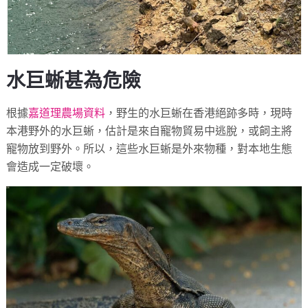
水巨蜥甚為危險
根據
嘉道理農場資料
，野生的水巨蜥在香港絕跡多時，現時
本港野外的水巨蜥，估計是來自寵物貿易中逃脫，或飼主將
寵物放到野外。所以，這些水巨蜥是外來物種，對本地生態
會造成一定破壞。