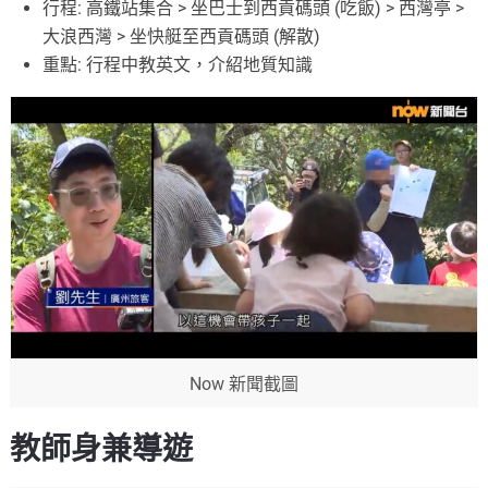
行程: 高鐵站集合 > 坐巴士到西貢碼頭 (吃飯) > 西灣亭 >
大浪西灣 > 坐快艇至西貢碼頭 (解散)
重點: 行程中教英文，介紹地質知識
Now 新聞截圖
教師身兼導遊