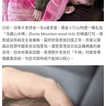
日前，加拿大卑詩省一名6歲男童，隨家人行山時遭一種名為
「洛磯山木蜱」(Rocky Mountain wood tick) 的蜱蟲叮咬，導
致感染疾病並全身癱瘓，最終經急救後回復正常。男童父親
藉此經歷呼籲家長加強警惕。儘管香港並非該品種蜱蟲的棲
息地，但本地專家提醒，香港野外常見的「牛蜱」同樣會傳
播嚴重疾病，市民郊遊時絕不能掉以輕心。