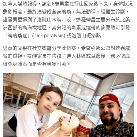
加拿大媒體報導，該名6歲男童在行山回家後不久，身體狀況
急劇轉差，最終演變成全身癱瘓，無法動彈。經醫生診斷，
證實男童遭到了洛磯山木蜱叮咬。這種蜱蟲主要分布於北美
洲西部的高海拔地區，其分泌的毒素或攜帶的病原體可引發
「蜱癱瘓症」(Tick paralysis) 或洛磯山斑疹熱。
男童的父親在社交媒體分享此個案，希望引起公眾對蜱蟲威
脅的重視，提醒家長在帶孩子進入林區或草叢後，務必徹底
檢查身體表面是否有蟲隻附著。