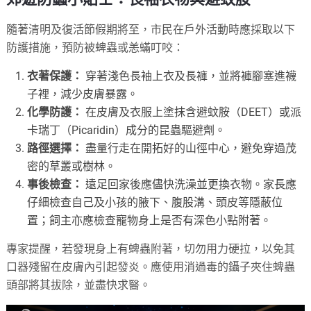
隨著清明及復活節假期將至，市民在戶外活動時應採取以下
防護措施，預防被蜱蟲或恙蟎叮咬：
衣著保護：
穿著淺色長袖上衣及長褲，並將褲腳塞進襪
子裡，減少皮膚暴露。
化學防護：
在皮膚及衣服上塗抹含避蚊胺（DEET）或派
卡瑞丁（Picaridin）成分的昆蟲驅避劑。
路徑選擇：
盡量行走在開拓好的山徑中心，避免穿過茂
密的草叢或樹林。
事後檢查：
遠足回家後應儘快洗澡並更換衣物。家長應
仔細檢查自己及小孩的腋下、腹股溝、頭皮等隱蔽位
置；飼主亦應檢查寵物身上是否有深色小點附著。
專家提醒，若發現身上有蜱蟲附著，切勿用力硬拉，以免其
口器殘留在皮膚內引起發炎。應使用消過毒的鑷子夾住蜱蟲
頭部將其拔除，並盡快求醫。