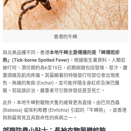
香港的牛蜱
與北美品種不同，香港
本地牛蜱主要傳播的是「蜱傳斑疹
熱」(Tick-borne Spotted Fever)
。根據衛生署資料，人類若
被叮咬，潛伏期約為6至10日，初期病徵包括發燒、發冷、嚴
重頭痛及肌肉疼痛。其最顯著的特徵是叮咬部位會出現黑
色、無痛的焦痂 (Eschar)，並可能伴隨全身紅疹及淋巴腫
脹。若延誤診治，嚴重者可引致併發症甚至死亡。
此外，本地牛蜱對寵物犬隻的威脅更為直接。由巴貝西蟲
(Babesia) 或埃利希體 (Ehrlichia) 引起的「牛蜱熱」，是香港
狗狗最常見且具致命性的疾病之一。
郊遊防蟲小貼士：長袖衣物與避蚊胺