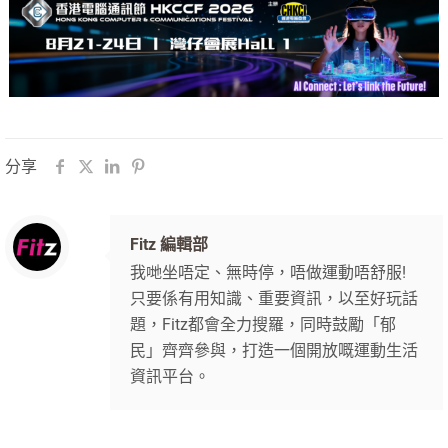
分享
Fitz 編輯部
我哋坐唔定、無時停，唔做運動唔舒服!
只要係有用知識、重要資訊，以至好玩話
題，Fitz都會全力搜羅，同時鼓勵「郁
民」齊齊參與，打造一個開放嘅運動生活
資訊平台。