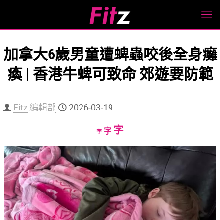
加拿大6歲男童遭蜱蟲咬後全身癱
瘓 | 香港牛蜱可致命 郊遊要防範
Fitz 編輯部
2026-03-19
Increase
字
Reset
Decrease
字
字
font
font
font
size.
size.
size.