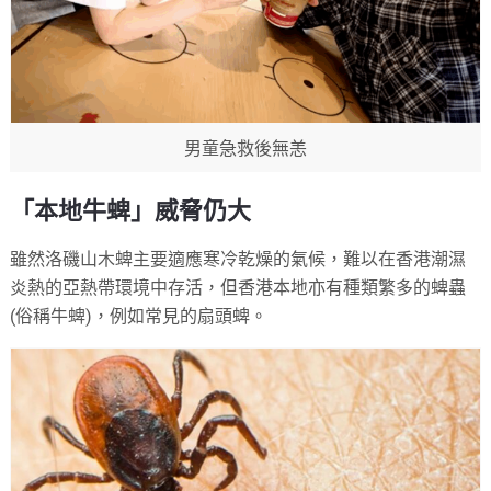
男童急救後無恙
「本地牛蜱」威脅仍大
雖然洛磯山木蜱主要適應寒冷乾燥的氣候，難以在香港潮濕
炎熱的亞熱帶環境中存活，但香港本地亦有種類繁多的蜱蟲
(俗稱牛蜱)，例如常見的扇頭蜱。