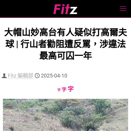
大帽山妙高台有人疑似打高爾夫
球 | 行山者勸阻遭反罵，涉違法
最高可囚一年
Fitz 編輯部
2025-04-10
Increase
字
Reset
Decrease
字
字
font
font
font
size.
size.
size.