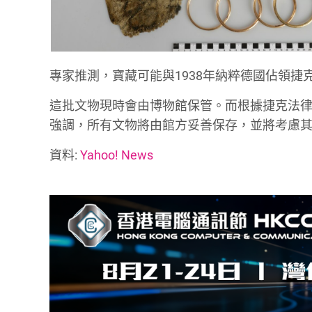
專家推測，寶藏可能與1938年納粹德國佔領
這批文物現時會由博物館保管。而根據捷克法律
強調，所有文物將由館方妥善保存，並將考慮
資料:
Yahoo! News