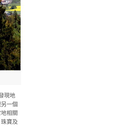
，發現地
現另一個
當地相關
、珠寶及