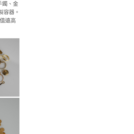
手鐲、金
製容器。
價值遠高