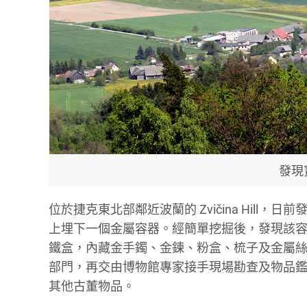
發現寶
位於捷克東北部鄰近波蘭的 Zvičina Hil
上埋下一個金屬容器。經簡單挖掘後，發現該
鐵盒，內藏金手鐲、金鍊、粉盒、梳子及金屬
部門，再交由博物館專家接手現場勘查及物品
其他古董物品。