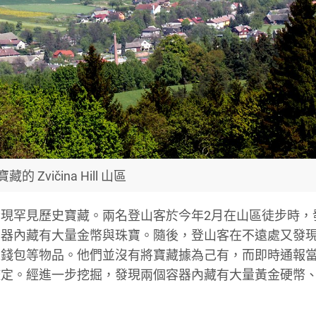
藏的 Zvičina Hill 山區
l，日前發現罕見歷史寶藏。兩名登山客於今年2月在山區徒步時
容器內藏有大量金幣與珠寶。隨後，登山客在不遠處又發
絲錢包等物品。他們並沒有將寶藏據為己有，而即時通報
鑑定。經進一步挖掘，發現兩個容器內藏有大量黃金硬幣