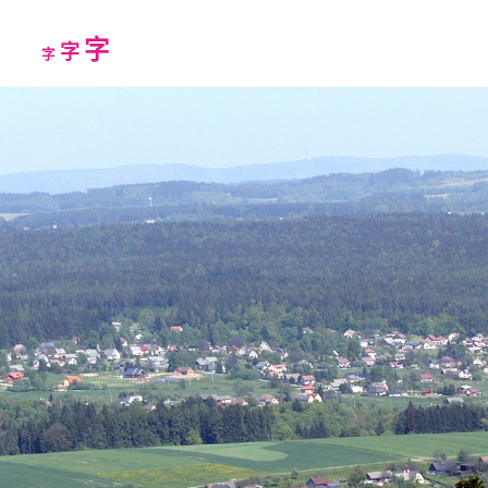
Increase
字
Reset
Decrease
字
字
font
font
font
size.
size.
size.