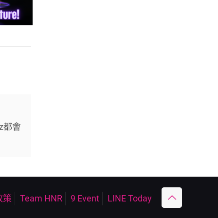
z都會
政策
Team HNR
9 Event
LINE Today