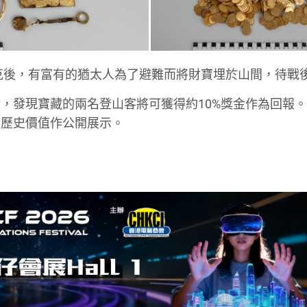
捷克後，有富有的猶太人為了避難而將財寶埋於山間，待戰
，發現寶藏的兩名登山客將可獲得約10%獎金作為回報
其歷史價值作公開展示。