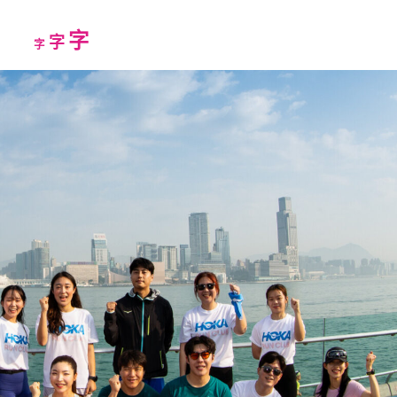
Increase
字
Reset
Decrease
字
字
font
font
font
size.
size.
size.