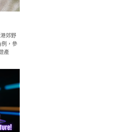
香港郊野
為例，參
遊產