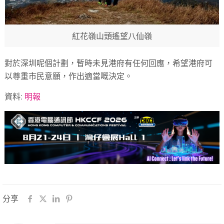
紅花嶺山頭遙望八仙嶺
對於深圳呢個計劃，暫時未見港府有任何回應，希望港府可
以尊重市民意願，作出適當嘅決定。
資料:
明報
分享