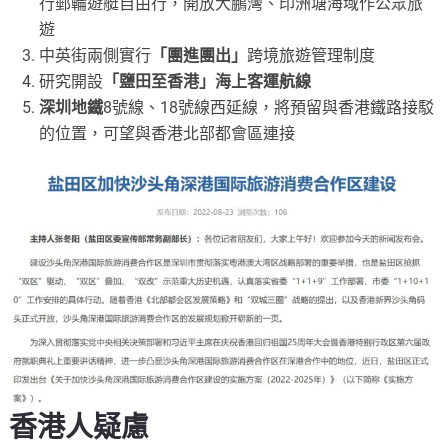
行郵輪遊艇自由行，開放大鵬灣、印洲塘海域作公眾旅
遊
中英街兩側實行
「團進團出」
跨境旅遊管理制度
研究開設
「鹽田至香港」海上客運航線
深圳地鐵
8號線、18號線西延線，將預留與香港鐵路接駁
的位置，可望與香港北部都會區連接
香港人疑慮