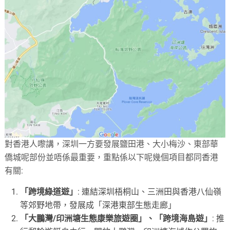
對香港人嚟講，深圳一方要發展鹽田港、大小梅沙、東部華
僑城呢部份並唔係最重要，重點係以下呢幾個項目都同香港
有關:
「跨境綠道遊」
: 連結深圳梧桐山、三洲田與香港八仙嶺
等郊野地帶，發展成「深港東部生態走廊」
「大鵬灣/印洲塘生態康樂旅遊圈」、「跨境海島遊」
: 推