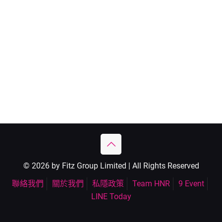
© 2026 by Fitz Group Limited | All Rights Reserved
聯絡我們
關於我們
私隱政策
Team HNR
9 Event
LINE Today