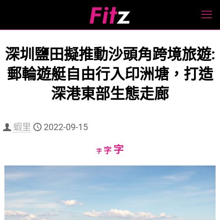
深圳鹽田擬推動沙頭角跨境旅遊:
郵輪遊艇自由行入印洲塘，打造
深港東部生態走廊
蝦里
2022-09-15
Increase
字
Reset
Decrease
字
字
font
font
font
size.
size.
size.