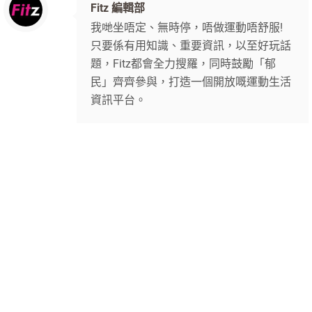
Fitz 編輯部
我哋坐唔定、無時停，唔做運動唔舒服!
只要係有用知識、重要資訊，以至好玩話
題，Fitz都會全力搜羅，同時鼓勵「郁
民」齊齊參與，打造一個開放嘅運動生活
資訊平台。