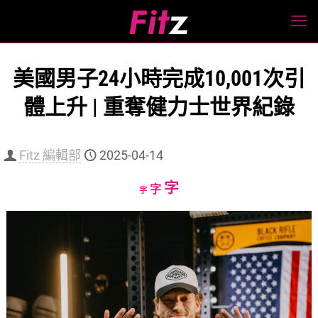
美國男子24小時完成10,001次引
體上升 | 重奪健力士世界紀錄
Fitz 編輯部
2025-04-14
Increase
字
Reset
Decrease
字
字
font
font
font
size.
size.
size.