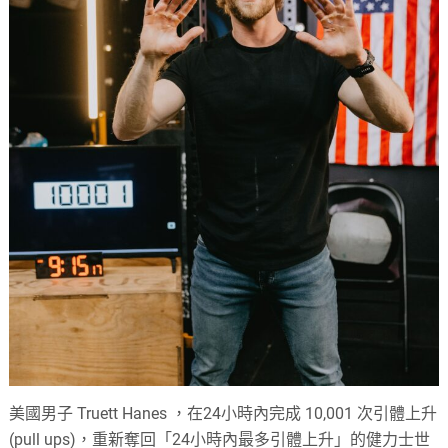
美國男子 Truett Hanes ，在24小時內完成 10,001 次引體上升
(pull ups)，重新奪回「24小時內最多引體上升」的健力士世