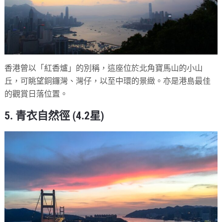
香港曾以「紅香爐」的別稱，這座位於北角寶馬山的小山
丘，可眺望銅鑼灣、灣仔，以至中環的景緻。亦是港島最佳
的觀賞日落位置。
5. 青衣自然徑 (4.2星)