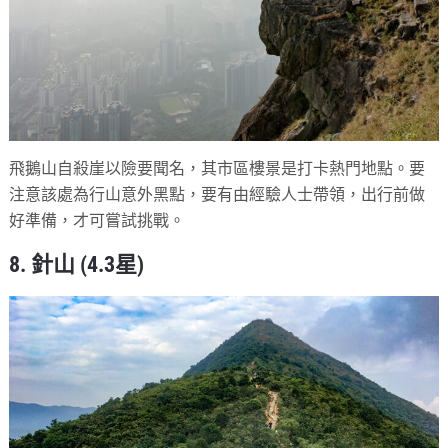
飛鵝山自殺崖以險要聞名，其市區樓景是打卡熱門地點。要
注意該處為行山意外黑點，要有由經驗人士帶領，出行前做
好準備，才可嘗試挑戰。
8. 針山 (4.3星)