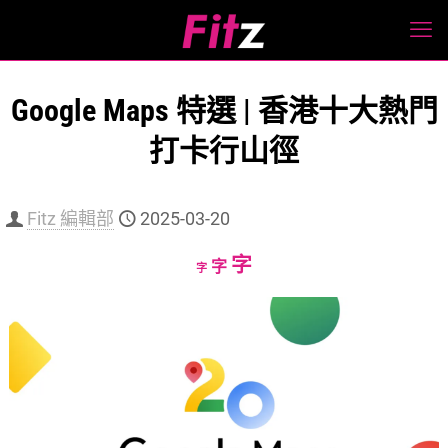
Google Maps 特選 | 香港十大熱門
打卡行山徑
Fitz 編輯部
2025-03-20
Increase
字
Reset
Decrease
字
字
font
font
font
size.
size.
size.