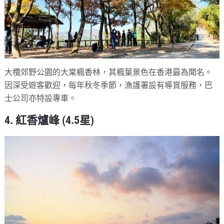
大欖郊野公園的大棠楓香林，其楓葉景色在香港最為聞名。
因深受遊客歡迎，每年秋冬季節，漁護署設有導賞服務，巴
士公司亦特設專車。
4. 紅香爐峰 (4.5星)