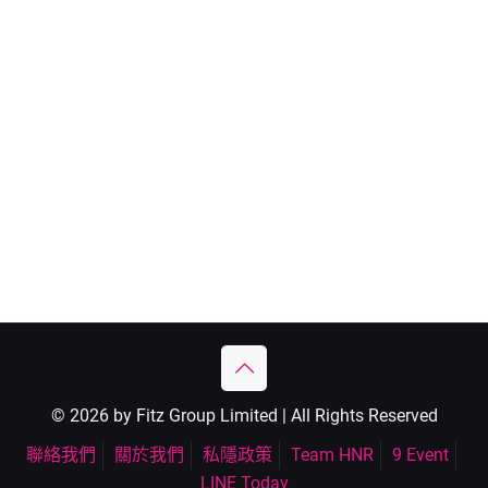
© 2026 by Fitz Group Limited | All Rights Reserved
聯絡我們
關於我們
私隱政策
Team HNR
9 Event
LINE Today