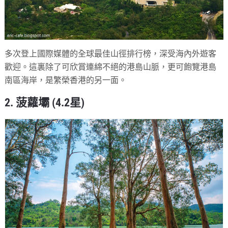
多次登上國際媒體的全球最佳山徑排行榜，深受海內外遊客
歡迎。這裏除了可欣賞連綿不絕的港島山脈，更可飽覽港島
南區海岸，是繁榮香港的另一面。
2. 菠蘿壩 (4.2星)