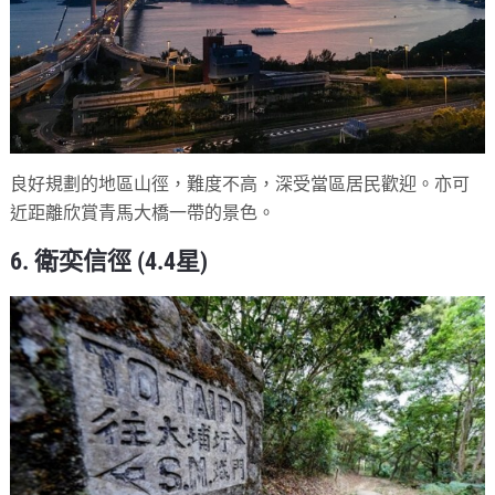
良好規劃的地區山徑，難度不高，深受當區居民歡迎。亦可
近距離欣賞青馬大橋一帶的景色。
6. 衛奕信徑 (4.4星)