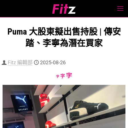
Puma 大股東擬出售持股 | 傳安
踏、李寧為潛在買家
Fitz 編輯部
2025-08-26
Increase
字
Reset
Decrease
字
字
font
font
font
size.
size.
size.