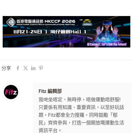
分享
Fitz 編輯部
我哋坐唔定、無時停，唔做運動唔舒服!
只要係有用知識、重要資訊，以至好玩話
題，Fitz都會全力搜羅，同時鼓勵「郁
民」齊齊參與，打造一個開放嘅運動生活
資訊平台。