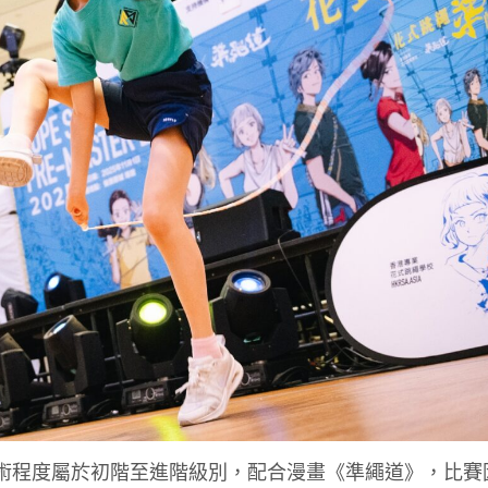
術程度屬於初階至進階級別，配合漫畫《準繩道》，比賽