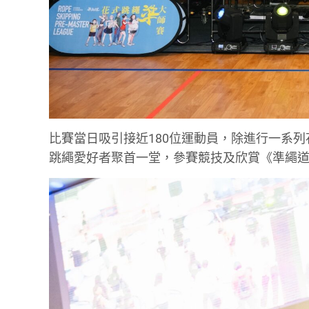
比賽當日吸引接近180位運動員，除進行一系
跳繩愛好者聚首一堂，參賽競技及欣賞《準繩