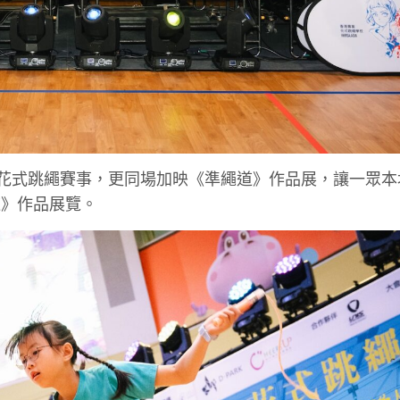
列花式跳繩賽事，更同場加映《準繩道》作品展，讓一眾本
道》作品展覽。