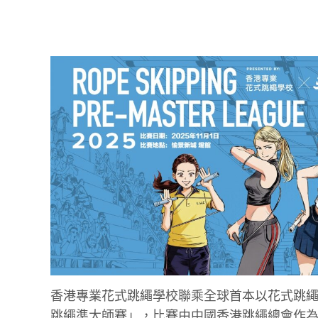
香港專業花式跳繩學校聯乘全球首本以花式跳繩
跳繩準大師賽」，比賽由中國香港跳繩總會作為