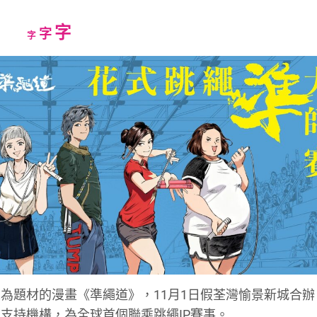
Increase
字
Reset
Decrease
字
字
font
font
font
size.
size.
size.
為題材的漫畫《準繩道》，11月1日假荃灣愉景新城合辦
支持機構，為全球首個聯乘跳繩IP賽事。