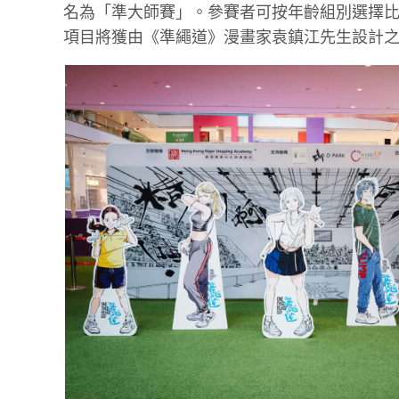
名為「準大師賽」。參賽者可按年齡組別選擇
項目將獲由《準繩道》漫畫家袁鎮江先生設計