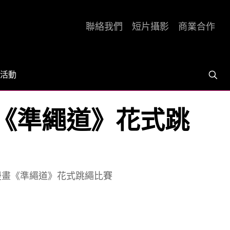
聯絡我們
短片攝影
商業合作
活動
畫《準繩道》花式跳
乘漫畫《準繩道》花式跳繩比賽