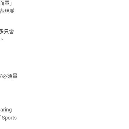
面罩」
力表現並
多只會
。
家必須量
earing
f Sports