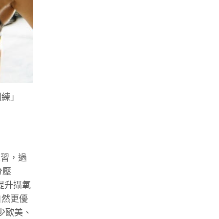
訓練」
作練習，過
分壓
，以提升攝氧
自然更優
少歐美、