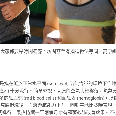
信大家都要點時間適應。坊間甚至有指這做法等同「高原
) ，是指在低於正常水平面 (sea-level) 氧氣含量的環境下
鐵人) 十分流行。簡單來說，高原的空氣比較稀薄，氧氣
的紅血球 (red blood cells) 和血紅素 (hemoglobin)
應高原環境後，血液帶氧能力上升，回到平地比賽時表現
0米間進行，最少持續一至兩個月才有顯著心肺改善效果。不