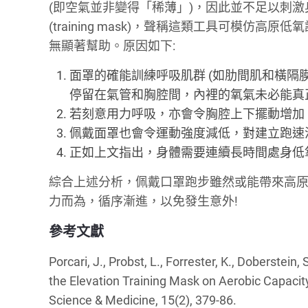
(即空氣並非變得「稀薄」)，因此並不足以刺
(training mask)，聲稱這類工具可模
無顯著幫助。原因如下:
面罩的確能訓練呼吸肌群 (如肋間肌和橫隔
停留在氣管和胸腔間，內裡的氧氣未必能真
若刻意用力呼吸，亦會令胸腔上下擺動增加
佩戴面罩也會令運動強度減低，對建立跑速
正如上文指出，身體需要連續長時間處身低
綜合上述分析，佩戴口罩跑步雖然或能帶來高原
力而為，循序漸進，以免發生意外!
參考文獻
Porcari, J., Probst, L., Forrester, K., Doberstein,
the Elevation Training Mask on Aerobic Capacit
Science & Medicine, 15(2), 379-86.