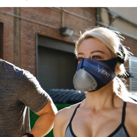
font
font
font
size.
size.
size.