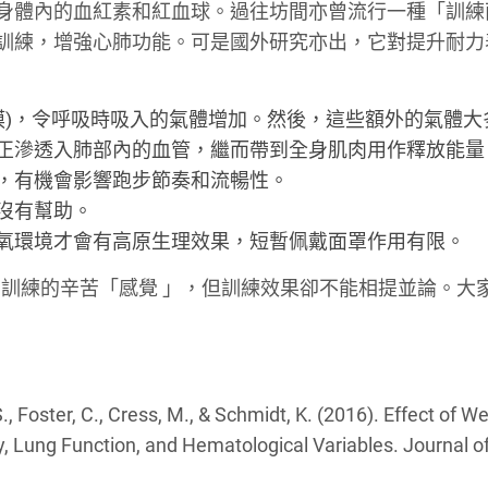
激身體內的血紅素和紅血球。過往坊間亦曾流行一種「訓練
仿高原低氧訓練，增強心肺功能。可是國外研究亦出，它對提升耐
膜)，令呼吸時吸入的氣體增加。然後，這些額外的氣體大
正滲透入肺部內的血管，繼而帶到全身肌肉用作釋放能量
，有機會影響跑步節奏和流暢性。
沒有幫助。
氧環境才會有高原生理效果，短暫佩戴面罩作用有限。
訓練的辛苦「感覺 」，但訓練效果卻不能相提並論。大
 S., Foster, C., Cress, M., & Schmidt, K. (2016). Effect of W
y, Lung Function, and Hematological Variables. Journal o