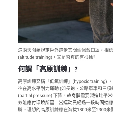
這兩天開始規定戶外跑步其間需佩戴口罩，相
(altitude training)，又是否真的有根據?
何謂「高原訓練」?
高原訓練又稱「低氧訓練」(hypoxic training
往在高水平耐力運動 (如長跑、公路單車和三項
(partial pressure) 下降，故身體需要製造比平常多
效能應付環境所需。當運動員經過一段時間適
勝。理想的高原訓練應在海拔1800米至230