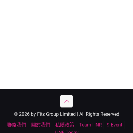
© 2026 by Fitz Group Limited | All Rights Reserved
聯絡我們
關於我們
私隱政策
Team HNR
9 Event
LINE Today