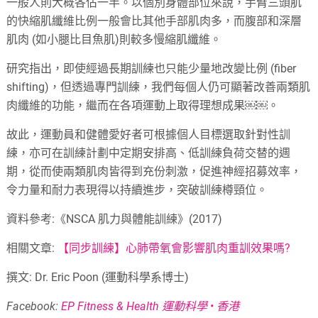
一般人則大概各佔一半。以個別身體部位來說，手臂三頭肌
的快縮肌纖維比例一般會比其他手部肌肉多，而腹部和深層
肌肉 (如小腿比目魚肌)則較多慢縮肌纖維。
研究指出，即使經過長期訓練也只能少量地改變比例 (fiber
shifting)，但透過專門訓練，我們每個人仍可顯著改善兩類肌
肉纖維的功能，繼而在各項運動上取得理想成果￼￼。
故此，運動員和健體愛好者可根據個人目標選取針對性訓
練，亦可在訓練計劃中定期安排高、低訓練負荷交替的週
期，從而使兩類肌肉皆得到充份刺激，促進神經招募效率，
令力量和耐力表現得以持續進步，突破訓練樽頸位。
資料參考:《NSCA 肌力與體能訓練》(2017)
相關文章:
【同步訓練】心肺帶氧會影響肌肉重訓效果嗎?
撰文: Dr. Eric Poon (運動科學系博士)
Facebook:
EP Fitness & Health 運動科學 • 香港